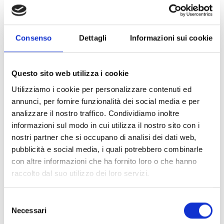
e diversificati (Nuovi pubblici);
promuovere produzioni artistico-culturali che
rispecchino le diverse componenti della società, in
Consenso
Dettagli
Informazioni sui cookie
particolare quelle meno rappresentate nei circuiti
culturali istituzionali (Pluralismo).
Questo sito web utilizza i cookie
Utilizziamo i cookie per personalizzare contenuti ed
CONDIVIDI
annunci, per fornire funzionalità dei social media e per
analizzare il nostro traffico. Condividiamo inoltre
informazioni sul modo in cui utilizza il nostro sito con i
nostri partner che si occupano di analisi dei dati web,
Conosci Obiettivo Europa?
pubblicità e social media, i quali potrebbero combinarle
Prova gratis
con altre informazioni che ha fornito loro o che hanno
raccolto dal suo utilizzo dei loro servizi.
Selezione
Necessari
del