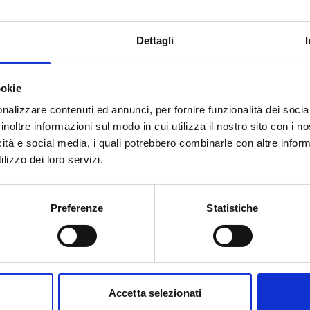
Dettagli
onta a
450.000 Euro.
ookie
 di seguito a seconda della
nalizzare contenuti ed annunci, per fornire funzionalità dei socia
inoltre informazioni sul modo in cui utilizza il nostro sito con i 
icità e social media, i quali potrebbero combinarle con altre inform
”.
Il budget complessivo per la
lizzo dei loro servizi.
000 Euro
con limite del
65%
del
Preferenze
Statistiche
 budget complessivo per la Linea
000 Euro
con limite del
65%
del
Accetta selezionati
 budget complessivo per la Linea 3