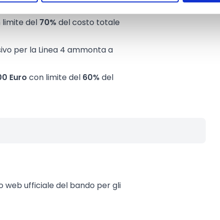
limite del
70%
del costo totale
ivo per la Linea 4 ammonta a
00 Euro
con limite del
60%
del
to web ufficiale del bando per gli