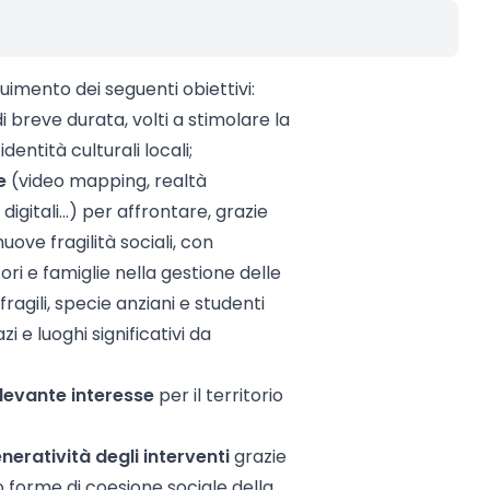
uimento dei seguenti obiettivi:
i breve durata, volti a stimolare la
entità culturali locali;
e
(video mapping, realtà
igitali…) per affrontare, grazie
 nuove fragilità sociali, con
tori e famiglie nella gestione delle
fragili, specie anziani e studenti
 e luoghi significativi da
ilevante interesse
per il territorio
eneratività degli interventi
grazie
o forme di coesione sociale della