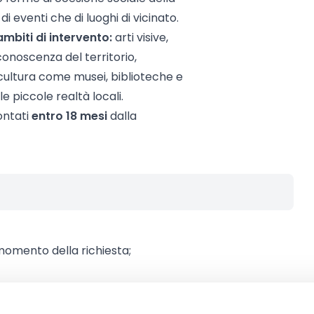
di eventi che di luoghi di vicinato.
ambiti di intervento:
arti visive,
conoscenza del territorio,
 cultura come musei, biblioteche e
le piccole realtà locali.
ontati
entro 18 mesi
dalla
l momento della richiesta;
o operare nel territorio della