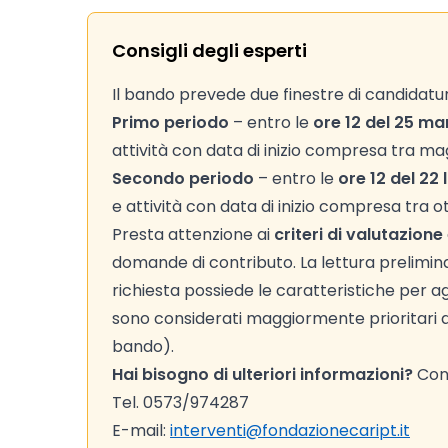
Consigli degli esperti
Il bando prevede due finestre di candidatu
Primo periodo
– entro le
ore 12 del 25 m
attività con data di inizio compresa tra m
Secondo periodo
– entro le
ore 12 del 22 
e attività con data di inizio compresa tra o
Presta attenzione ai
criteri di valutazione
domande di contributo. La lettura preliminare
richiesta possiede le caratteristiche per agg
sono considerati maggiormente prioritari ai 
bando).
Hai bisogno di ulteriori informazioni?
Cont
Tel. 0573/974287
E-mail:
interventi@fondazionecaript.it