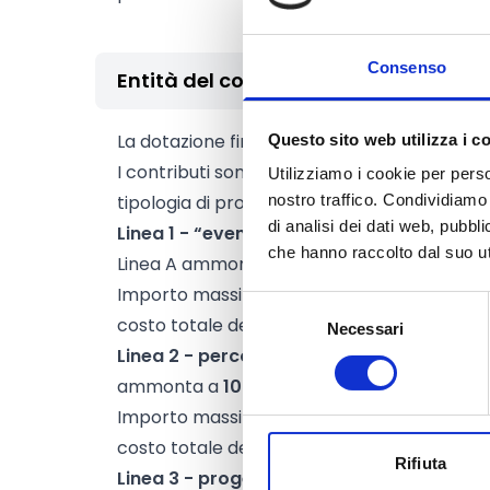
Consenso
Entità del contributo
La dotazione finanziaria complessiva amm
Questo sito web utilizza i c
I contributi sono determinati come indicato
Utilizziamo i cookie per perso
tipologia di progetto:
nostro traffico. Condividiamo 
di analisi dei dati web, pubbl
Linea 1 - “eventi e manifestazioni culturali
che hanno raccolto dal suo uti
Linea A ammonta a
280.000 Euro.
Importo massimo del contributo pari a
12.
Selezione
costo totale del progetto.
Necessari
del
Linea 2 - percorsi e laboratori culturali.
Il
consenso
ammonta a
100.000 Euro.
Importo massimo del contributo pari a
15.
costo totale del progetto.
Rifiuta
Linea 3 - progetti di sviluppo triennale.
Il