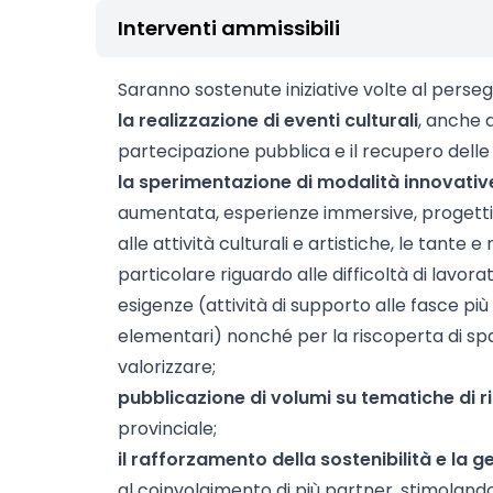
Interventi ammissibili
Saranno sostenute iniziative volte al perseg
la realizzazione di eventi culturali
, anche d
partecipazione pubblica e il recupero delle id
​​la sperimentazione di modalità innovativ
aumentata, esperienze immersive, progetti d
alle attività culturali e artistiche, le tante e
particolare riguardo alle difficoltà di lavora
esigenze (attività di supporto alle fasce più 
elementari) nonché per la riscoperta di spazi
valorizzare;
pubblicazione di volumi su tematiche di r
provinciale;
il rafforzamento della sostenibilità e la g
al coinvolgimento di più partner, stimoland