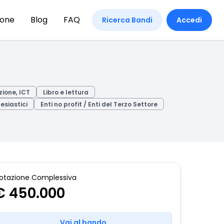
ione
Blog
FAQ
Ricerca Bandi
Accedi
zione, ICT
Libro e lettura
lesiastici
Enti no profit / Enti del Terzo Settore
otazione Complessiva
€ 450.000
Vai al bando