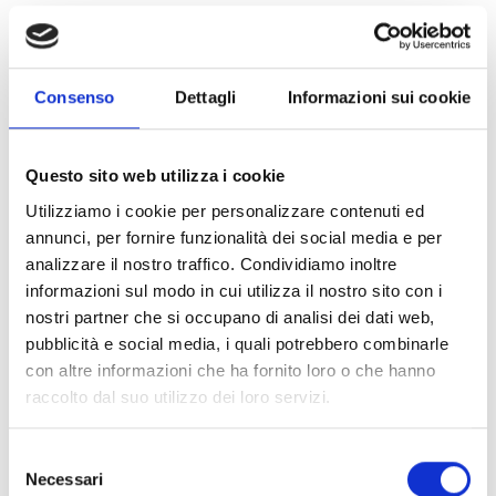
dello sviluppo sostenibile e della crisi climatica;
attivare o rafforzare reti civiche, di volontariato e
di attivismo
per promuovere iniziative di sviluppo
sostenibile dei territori;
Consenso
Dettagli
Informazioni sui cookie
sperimentare pratiche virtuose
per ridurre l’impatto
ambientale delle azioni progettuali.
Questo sito web utilizza i cookie
Utilizziamo i cookie per personalizzare contenuti ed
CONDIVIDI
annunci, per fornire funzionalità dei social media e per
analizzare il nostro traffico. Condividiamo inoltre
informazioni sul modo in cui utilizza il nostro sito con i
nostri partner che si occupano di analisi dei dati web,
Conosci Obiettivo Europa?
pubblicità e social media, i quali potrebbero combinarle
con altre informazioni che ha fornito loro o che hanno
Prova gratis
raccolto dal suo utilizzo dei loro servizi.
Selezione
Necessari
del