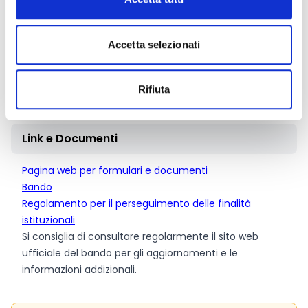
Le iniziative progettuali devono presentare un
cofinanziamento, con fondi propri o di terzi, almeno
pari al
25%
dei costi complessivi e il contributo della
Accetta selezionati
Fondazione non potrà comunque eccedere il
75%
dei
costi preventivati e successivamente rendicontati e
Rifiuta
documentati.
Link e Documenti
Pagina web per formulari e documenti
Bando
Regolamento per il perseguimento delle finalità
istituzionali
Si consiglia di consultare regolarmente il sito web
ufficiale del bando per gli aggiornamenti e le
informazioni addizionali.