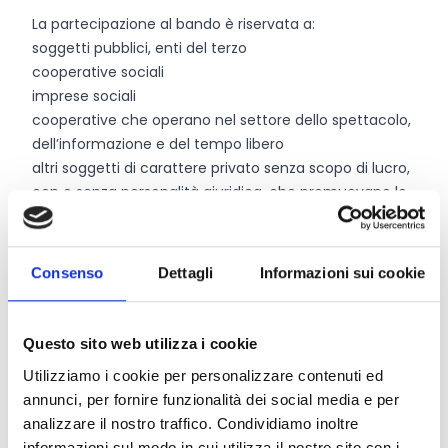
La partecipazione al bando è riservata a:
soggetti pubblici, enti del terzo
cooperative sociali
imprese sociali
cooperative che operano nel settore dello spettacolo,
dell’informazione e del tempo libero
altri soggetti di carattere privato senza scopo di lucro,
con o senza personalità giuridica, che promuovano lo
sviluppo economico o perseguano scopi di utilità
sociale nel territorio di competenza della Fondazione
per iniziative o progetti riconducibili ad uno dei settori
Consenso
Dettagli
Informazioni sui cookie
di intervento statutari.
La partecipazione al bando è riservata in via esclusiva
a enti:
Questo sito web utilizza i cookie
che operino stabilmente da almeno due anni nel
Utilizziamo i cookie per personalizzare contenuti ed
settore “Arte, attività e beni culturali”;
annunci, per fornire funzionalità dei social media e per
che comprovino le loro esperienze, competenze e
analizzare il nostro traffico. Condividiamo inoltre
conoscenze nell’ambito del progetto proposto, al fine
informazioni sul modo in cui utilizza il nostro sito con i