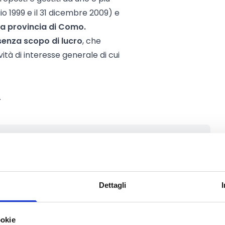
aio 1999 e il 31 dicembre 2009) e
la provincia di Como.
senza scopo di lucro
, che
tà di interesse generale di cui
.
 Comasca onlus mette a
ti di interesse generale
40.000
Dettagli
non potrà essere superiore a
7.000
ookie