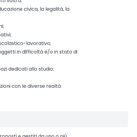
i volti a:
cazione civica, la legalità, la
i;
ativi;
scolastico-lavorativo;
getti in difficoltà e/o in stato di
zi dedicati allo studio;
zioni con le diverse realtà
oposti e gestiti da uno o più