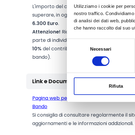
L'importo del contributo che verrà erogato
Utilizziamo i cookie per perso
nostro traffico. Condividiamo 
superare, in ogni caso, il
90%
del costo comp
di analisi dei dati web, pubbl
6.300 Euro
.
che hanno raccolto dal suo uti
Attenzione!
Riceveranno il contributo solo 
parte di individui, imprese, enti pubblici e pri
Selezione
10%
del contributo stanziato dalla Fondazione
Necessari
del
bando).
consenso
Link e Documenti
Rifiuta
Pagina web per formulari e documenti
Bando
Si consiglia di consultare regolarmente il si
aggiornamenti e le informazioni addizionali.