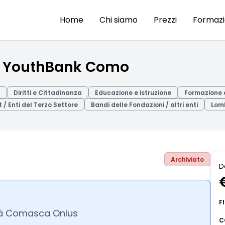
Home
Chi siamo
Prezzi
Formaz
- YouthBank Como
a
Diritti e Cittadinanza
Educazione e istruzione
Formazione 
t / Enti del Terzo Settore
Bandi delle Fondazioni / altri enti
Lom
Archiviato
D
F
tá Comasca Onlus
C