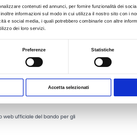
 dalla Fondazione non potrà
nalizzare contenuti ed annunci, per fornire funzionalità dei socia
inoltre informazioni sul modo in cui utilizza il nostro sito con i 
lessivo del progetto e superare
icità e social media, i quali potrebbero combinarle con altre inform
lizzo dei loro servizi.
i progetti che susciteranno, da
vati,
donazioni pari ad almeno il
 (Cfr. art. 10, pag. 2-3 del
Preferenze
Statistiche
Accetta selezionati
to web ufficiale del bando per gli