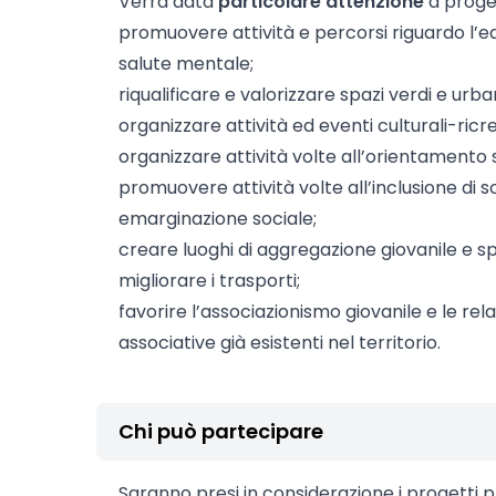
Verrà data
particolare attenzione
a progett
promuovere attività e percorsi riguardo l’edu
salute mentale;
riqualificare e valorizzare spazi verdi e urban
organizzare attività ed eventi culturali-ricre
organizzare attività volte all’orientamento 
promuovere attività volte all’inclusione di sog
emarginazione sociale;
creare luoghi di aggregazione giovanile e spa
migliorare i trasporti;
favorire l’associazionismo giovanile e le rela
associative già esistenti nel territorio.
Chi può partecipare
Saranno presi in considerazione i progetti pr