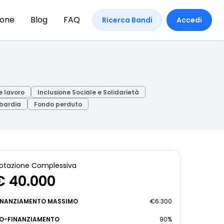
ione
Blog
FAQ
Ricerca Bandi
Accedi
e lavoro
Inclusione Sociale e Solidarietà
bardia
Fondo perduto
otazione Complessiva
€ 40.000
INANZIAMENTO MASSIMO
€6.300
O-FINANZIAMENTO
90%