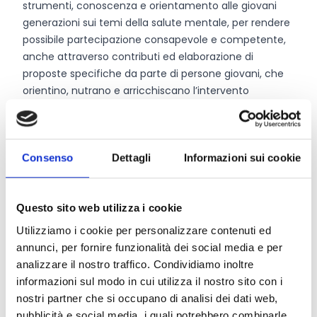
strumenti, conoscenza e orientamento alle giovani
generazioni sui temi della salute mentale, per rendere
possibile partecipazione consapevole e competente,
anche attraverso contributi ed elaborazione di
proposte specifiche da parte di persone giovani, che
orientino, nutrano e arricchiscano l’intervento
proposto dal partenariato proponente.
Nuova cultura e narrazione sulla salute mentale.
Progettazione e realizzazione di azioni volte alla
costruzione e diffusione di una nuova cultura e
Consenso
Dettagli
Informazioni sui cookie
narrazione della salute mentale, orientate allo sviluppo
di un approccio collettivo e comunitario, che contrasti
Questo sito web utilizza i cookie
lo stigma, accolga e valorizzi la fragilità e le diversità,
nella cornice di un dialogo intergenerazionale attento
Utilizziamo i cookie per personalizzare contenuti ed
anche alle cause dei fenomeni e che veda la
annunci, per fornire funzionalità dei social media e per
partecipazione in primis delle giovani generazioni.
analizzare il nostro traffico. Condividiamo inoltre
Promozione della salute mentale, prevenzione e
informazioni sul modo in cui utilizza il nostro sito con i
interventi personalizzati - Progettazione e
nostri partner che si occupano di analisi dei dati web,
realizzazione di azioni di promozione della salute
pubblicità e social media, i quali potrebbero combinarle