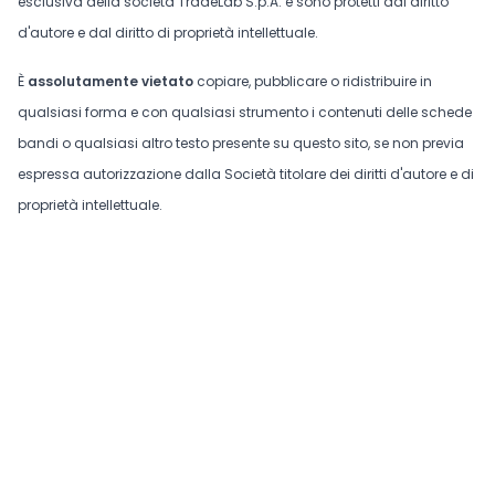
esclusiva della società TradeLab S.p.A. e sono protetti dal diritto
d'autore e dal diritto di proprietà intellettuale.
È
assolutamente vietato
copiare, pubblicare o ridistribuire in
qualsiasi forma e con qualsiasi strumento i contenuti delle schede
bandi o qualsiasi altro testo presente su questo sito, se non previa
espressa autorizzazione dalla Società titolare dei diritti d'autore e di
proprietà intellettuale.