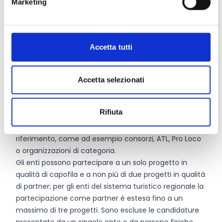
Marketing
Liguria e Valle d’Aosta, con esclusione del Comune di
Torino, del Comune di Genova e delle province di Biella
e La Spezia. Il partenariato deve essere costituito da
un ente capofila con sede obbligatoriamente in
Accetta tutti
Piemonte, Liguria o Valle d’Aosta e da almeno due e al
massimo quattro enti partner.
All’interno del partenariato devono essere presenti
Accetta selezionati
almeno:
un ente caratterizzato da vocazione culturale
Rifiuta
comprovata;
un ente appartenente al sistema turistico regionale di
riferimento, come ad esempio consorzi, ATL, Pro Loco
o organizzazioni di categoria.
Gli enti possono partecipare a un solo progetto in
qualità di capofila e a non più di due progetti in qualità
di partner; per gli enti del sistema turistico regionale la
partecipazione come partner è estesa fino a un
massimo di tre progetti. Sono escluse le candidature