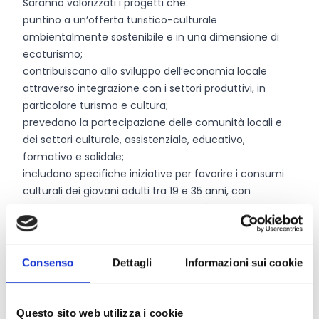
Saranno valorizzati i progetti che:
puntino a un’offerta turistico-culturale
ambientalmente sostenibile e in una dimensione di
ecoturismo;
contribuiscano allo sviluppo dell’economia locale
attraverso integrazione con i settori produttivi, in
particolare turismo e cultura;
prevedano la partecipazione delle comunità locali e
dei settori culturale, assistenziale, educativo,
formativo e solidale;
includano specifiche iniziative per favorire i consumi
culturali dei giovani adulti tra 19 e 35 anni, con
particolare attenzione all’accessibilità economica e ai
servizi di supporto alla fruizione;
includano, in linea con la transizione digitale, servizi
turistici personalizzati e strumenti di gestione data
Consenso
Dettagli
Informazioni sui cookie
based della destinazione;
contemplino strumenti di controllo e monitoraggio
interni in tutte le fasi di realizzazione.
Questo sito web utilizza i cookie