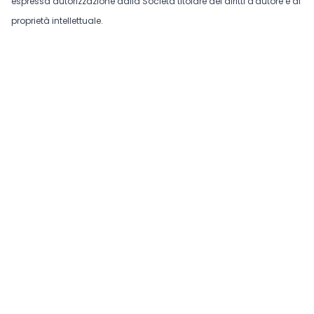
espressa autorizzazione dalla Società titolare dei diritti d'autore e di
proprietà intellettuale.