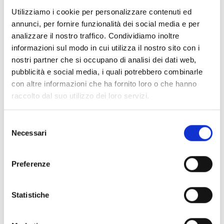
Per essere ammissibili, le proposte devono svolgersi
Utilizziamo i cookie per personalizzare contenuti ed
esclusivamente nei territori di Piemonte, Liguria e Valle
annunci, per fornire funzionalità dei social media e per
d’Aosta, con esclusione dei Comuni di Torino e
analizzare il nostro traffico. Condividiamo inoltre
Genova e delle province di Biella e La Spezia, e devono
informazioni sul modo in cui utilizza il nostro sito con i
svilupparsi tra aprile 2026 e il 31 dicembre 2027. Sono
nostri partner che si occupano di analisi dei dati web,
esclusi i progetti unicamente rivolti ad attività di
pubblicità e social media, i quali potrebbero combinarle
ricerca, i progetti di fattibilità architettonica, quelli con
con altre informazioni che ha fornito loro o che hanno
prevalente componente formativa e didattica, le
raccolto dal suo utilizzo dei loro servizi.
iniziative amatoriali o dilettantistiche, le acquisizioni di
beni immobili, i progetti di enogastronomia, i progetti
Selezione
costituiti da un unico evento e gli interventi strutturali,
Necessari
del
manutentivi e di restauro che superino il 15% dei costi
consenso
complessivi dell’iniziativa.
Preferenze
Chi può partecipare
Statistiche
Sono ammessi esclusivamente partenariati pubblico-
privati attivi in uno specifico territorio di Piemonte,