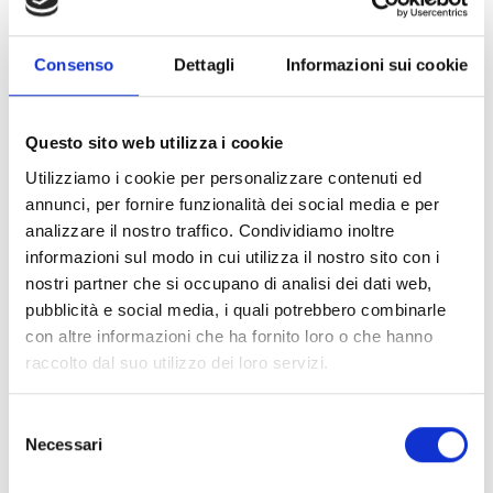
supportare le prime esperienze lavorative dei giovani
nell’orientamento della propria carriera e nel
posizionamento lavorativo all’interno del settore
Consenso
Dettagli
Informazioni sui cookie
culturale.
Questo sito web utilizza i cookie
CONDIVIDI
Utilizziamo i cookie per personalizzare contenuti ed
annunci, per fornire funzionalità dei social media e per
analizzare il nostro traffico. Condividiamo inoltre
informazioni sul modo in cui utilizza il nostro sito con i
Conosci Obiettivo Europa?
nostri partner che si occupano di analisi dei dati web,
Prova gratis
pubblicità e social media, i quali potrebbero combinarle
con altre informazioni che ha fornito loro o che hanno
raccolto dal suo utilizzo dei loro servizi.
Selezione
Necessari
del
consenso