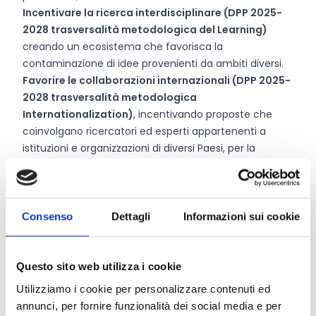
Incentivare la ricerca interdisciplinare (DPP 2025-
2028 trasversalità metodologica del Learning)
creando un ecosistema che favorisca la
contaminazione di idee provenienti da ambiti diversi.
Favorire le collaborazioni internazionali (DPP 2025-
2028 trasversalità metodologica
Internationalization)
, incentivando proposte che
coinvolgano ricercatori ed esperti appartenenti a
istituzioni e organizzazioni di diversi Paesi, per la
costruzione di reti globali e soluzioni congiunte alle
sfide comuni;
Rafforzare le istituzioni (DPP 2025-2028
trasversalità metodologica Mobilization &
Consenso
Dettagli
Informazioni sui cookie
Partnership)
nell’ambito dell’autofinanziamento e/o
della promozione e valorizzazione dei risultati della
ricerca;
Questo sito web utilizza i cookie
Sostenere saperi e metodi non convenzionali
con
Utilizziamo i cookie per personalizzare contenuti ed
particolare attenzione agli studi critici che offrono una
annunci, per fornire funzionalità dei social media e per