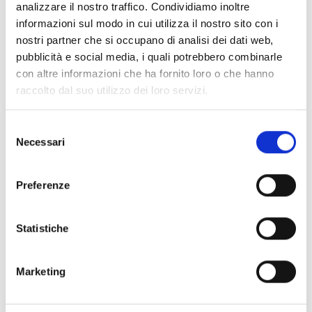
prospettiva unica sulle disuguaglianze; promuovere
analizzare il nostro traffico. Condividiamo inoltre
opportunità di formazione su metodologie critiche
informazioni sul modo in cui utilizza il nostro sito con i
innovative quali pratiche artistiche, processi di
nostri partner che si occupano di analisi dei dati web,
cocreazione, design sistemico fra gli altri, che
pubblicità e social media, i quali potrebbero combinarle
mettano al centro i bisogni delle comunità locali in
con altre informazioni che ha fornito loro o che hanno
un’ottica di sviluppo territoriale sostenibile.
raccolto dal suo utilizzo dei loro servizi.
Selezione
CONDIVIDI
Necessari
del
consenso
Preferenze
Conosci Obiettivo Europa?
Statistiche
Prova gratis
Marketing