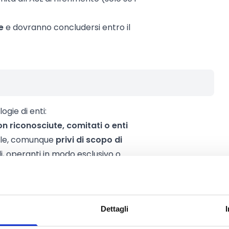
e
e dovranno concludersi entro il
ogie di enti:
n riconosciute, comitati o enti
ivile, comunque
privi di scopo di
i, operanti in modo esclusivo o
ti del terzo settore
, come pure le
acolo, dell'informazione e del
Dettagli
unque
privi di scopo di lucro e di
 qualora il loro principale scopo