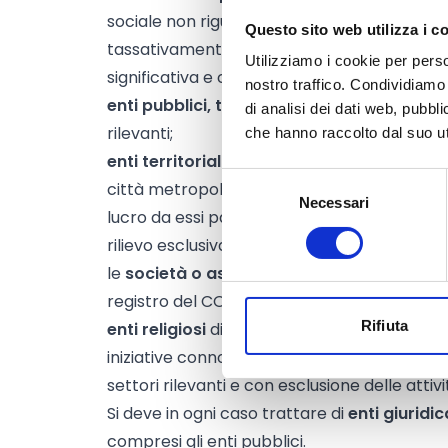
sociale non riguardi i settori rilevanti; tale 
Questo sito web utilizza i c
tassativamente limitata ai casi nei quali le
Utilizziamo i cookie per perso
significativa e comprovata qualità scientific
nostro traffico. Condividiamo 
enti pubblici, territoriali o
meno
, le cui at
di analisi dei dati web, pubbl
rilevanti;
che hanno raccolto dal suo uti
enti territoriali
aventi finalità di carattere g
Selezione
città metropolitane, comunità montane, union
Necessari
del
lucro da essi partecipati, limitatamente a i
consenso
rilievo esclusivamente nella sfera dei settori
le
società o associazioni sportive dilettan
registro del CONI,
Rifiuta
enti religiosi
di diversa natura giuridica, lim
iniziative connotate da particolare rilievo 
settori rilevanti e con esclusione delle attiv
Si deve in ogni caso trattare di
enti giuridi
compresi gli enti pubblici.