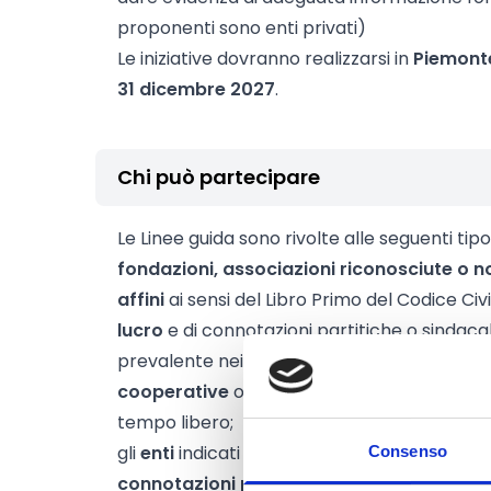
proponenti sono enti privati)
Le iniziative dovranno realizzarsi in
Piemont
31 dicembre 2027
.
Chi può partecipare
Le Linee guida sono rivolte alle seguenti tipol
fondazioni, associazioni riconosciute o no
affini
ai sensi del Libro Primo del Codice C
lucro
e di connotazioni partitiche o sindacal
prevalente nei settori rilevanti, oltre agli
en
cooperative
operanti nel campo dello spett
tempo libero;
gli
enti
indicati all'alinea precedente, com
Consenso
connotazioni partitiche o sindacali
, anche