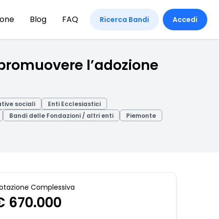
ione
Blog
FAQ
Ricerca Bandi
Accedi
 promuovere l’adozione
ive sociali
Enti Ecclesiastici
Bandi delle Fondazioni / altri enti
Piemonte
otazione Complessiva
€ 670.000