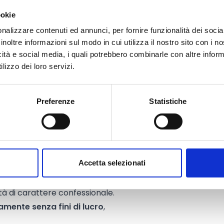
ammissibilità è però
ookie
 iniziative proposte abbiano una
nalizzare contenuti ed annunci, per fornire funzionalità dei socia
a, formativa, culturale o sociale;
inoltre informazioni sul modo in cui utilizza il nostro sito con i 
tività ricadano nella sfera dei settori
icità e social media, i quali potrebbero combinarle con altre inform
lizzo dei loro servizi.
enerale, quali comuni, regioni,
i di comuni o enti senza fini di
Preferenze
Statistiche
niziative connotate da particolare
 rilevanti;
tistiche
regolarmente iscritte al
Accetta selezionati
itatamente alla realizzazione di
esclusivamente con riferimento ai
ità di carattere confessionale.
camente senza fini di lucro
,