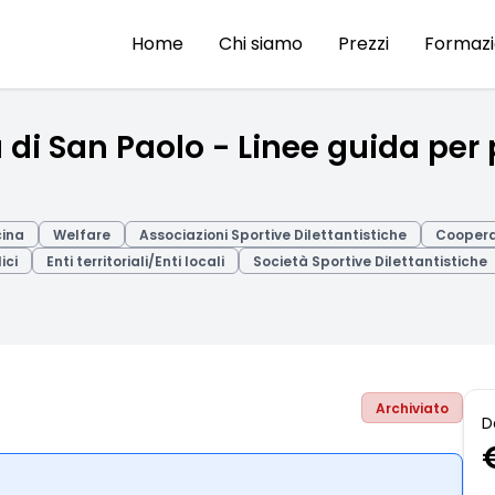
Home
Chi siamo
Prezzi
Formaz
i San Paolo - Linee guida per
cina
Welfare
Associazioni Sportive Dilettantistiche
Cooperat
ici
Enti territoriali/Enti locali
Società Sportive Dilettantistiche
Archiviato
D