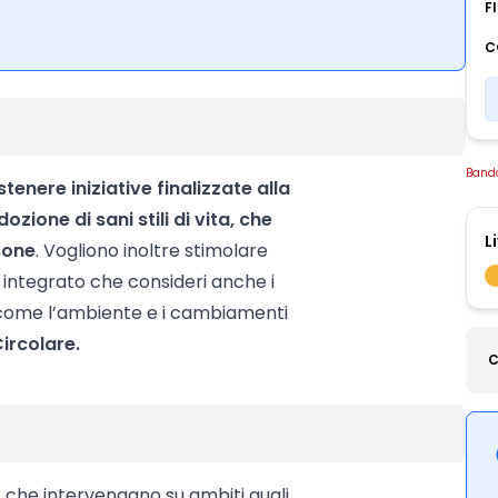
F
C
Band
stenere iniziative finalizzate alla
ione di sani stili di vita, che
L
sone
. Vogliono inoltre stimolare
o integrato che consideri anche i
e come l’ambiente e i cambiamenti
ircolare.
C
e che intervengano su ambiti quali