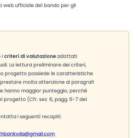
to web ufficiale del bando per gli
 i
criteri di valutazione
adottati
i. La lettura preliminare dei criteri,
tuo progetto possiede le caratteristiche
di prestare molta attenzione ai paragrafi
e che hanno maggior punteggio, perché
el progetto (Cfr. sez. 6, pagg. 6-7 del
tatta i seguenti recapiti:
thbankvda@gmail.com