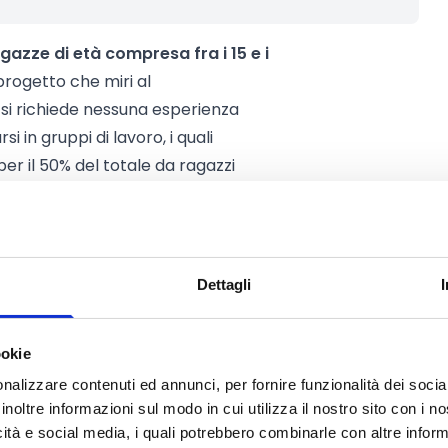
gazze di età compresa fra i 15 e i
progetto che miri al
si richiede nessuna esperienza
 in gruppi di lavoro, i quali
 il 50% del totale da ragazzi
etti presentati da
organizzazioni
rmali di ragazzi in collaborazione
Dettagli
e e/o operativa in Valle d’Aosta e
ogie:
ookie
nalizzare contenuti ed annunci, per fornire funzionalità dei socia
inoltre informazioni sul modo in cui utilizza il nostro sito con i 
icità e social media, i quali potrebbero combinarle con altre inform