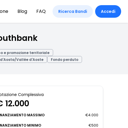
ione
Blog
FAQ
Ricerca Bandi
Accedi
Youthbank
o e promozione territoriale
 d'Aosta/Vallée d'Aoste
Fondo perduto
otazione Complessiva
€ 12.000
INANZIAMENTO MASSIMO
€4.000
INANZIAMENTO MINIMO
€500