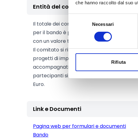
che hanno raccolto dal suo uti
Entità del contributo
Selezione
Il totale dei contributi che la Fondazione C
Necessari
del
per il bando è pari a
12.000 Euro
. I partec
consenso
con un valore tra 500 Euro e 4.000 Euro.
Il comitato si riserva la possibilità di amme
progetti di importo superiore a 4.000 Eur
Rifiuta
accompagnati da un piano finanziario nel qual
partecipanti si attivano per coprire la pa
Euro.
Link e Documenti
Pagina web per formulari e documenti
Bando