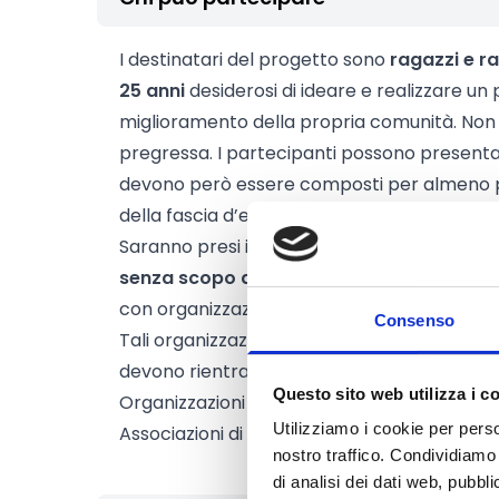
I destinatari del progetto sono
ragazzi e ra
25 anni
desiderosi di ideare e realizzare un 
miglioramento della propria comunità. Non 
pregressa. I partecipanti possono presentarsi
devono però essere composti per almeno per
della fascia d’età 15-25 anni.
Saranno presi in considerazione solo i prog
senza scopo di lucro
oppure da gruppi info
con organizzazioni senza scopo di lucro.
Consenso
Tali organizzazioni devono avere sede legal
devono rientrare in una delle seguenti tipol
Questo sito web utilizza i c
Organizzazioni di volontariato;
Utilizziamo i cookie per perso
Associazioni di promozione sociale.
nostro traffico. Condividiamo 
di analisi dei dati web, pubbl