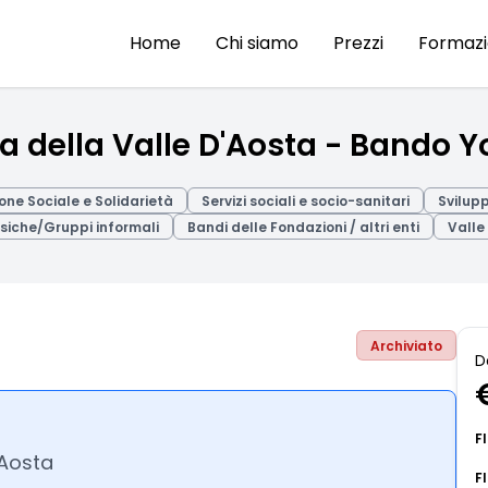
Home
Chi siamo
Prezzi
Formaz
 della Valle D'Aosta - Bando 
ione Sociale e Solidarietà
Servizi sociali e socio-sanitari
Svilupp
isiche/Gruppi informali
Bandi delle Fondazioni / altri enti
Valle
Archiviato
D
F
'Aosta
F