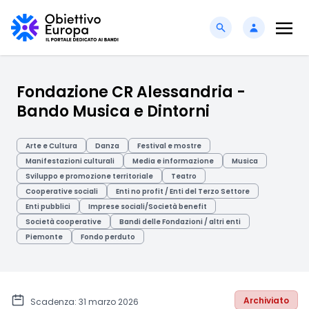
Fondazione CR Alessandria -
Bando Musica e Dintorni
Arte e Cultura
Danza
Festival e mostre
Manifestazioni culturali
Media e informazione
Musica
Sviluppo e promozione territoriale
Teatro
Cooperative sociali
Enti no profit / Enti del Terzo Settore
Enti pubblici
Imprese sociali/Società benefit
Società cooperative
Bandi delle Fondazioni / altri enti
Piemonte
Fondo perduto
Archiviato
Scadenza: 31 marzo 2026