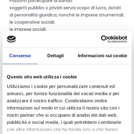
Possono partecipare al bando:
soggetti pubblici o privati senza scopo di lucro, dotati
di personalità giuridica, nonché le imprese strumentali;
le cooperative sociali;
le imprese sociali;
le cooperative che operano nel settore dello
spettacolo, dell’informazione e del tempo libero;
altri soggetti di carattere privato senza scopo di lucro,
Consenso
Dettagli
Informazioni sui cookie
privi di personalità giuridica, che promuovono lo
sviluppo economico o perseguono scopi di utilità
sociale nel territorio di competenza della Fondazione.
Questo sito web utilizza i cookie
Attenzione!
I richiedenti devono rispettare i seguenti
Utilizziamo i cookie per personalizzare contenuti ed
requisiti per la partecipazione:
annunci, per fornire funzionalità dei social media e per
i soggetti privati di cui al punto 1 devono essere iscritti
analizzare il nostro traffico. Condividiamo inoltre
al
Registro Unico Nazionale del terzo settore;
informazioni sul modo in cui utilizza il nostro sito con i
i soggetti privati di cui al punto 5 devono
nostri partner che si occupano di analisi dei dati web,
essere organizzati e formalmente costituiti, per atto
pubblicità e social media, i quali potrebbero combinarle
pubblico o registrato o per scrittura autenticata, e
con altre informazioni che ha fornito loro o che hanno
operare stabilmente nel settore cui è rivolta