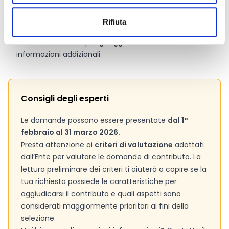
Pagina web per formulari e documenti
FAQ
Rifiuta
Si consiglia di consultare regolarmente il sito web
ufficiale del bando per gli aggiornamenti e le
informazioni addizionali.
Consigli degli esperti
Le domande possono essere presentate
dal 1°
febbraio al 31 marzo 2026.
Presta attenzione ai
criteri di valutazione
adottati
dall’Ente per valutare le domande di contributo. La
lettura preliminare dei criteri ti aiuterà a capire se la
tua richiesta possiede le caratteristiche per
aggiudicarsi il contributo e quali aspetti sono
considerati maggiormente prioritari ai fini della
selezione.