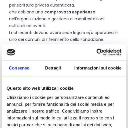
per scrittura privata autenticata.
che abbiano una
comprovata esperienza
nell’organizzazione e gestione di manifestazioni
culturali ed eventi.
I richiedenti devono avere sede legale e/o operativa in
uno dei comuni di riferimento della Fondazione.
Entità del contributo
Consenso
Dettagli
Informazioni sui cookie
Dotazione finanziaria complessiva:
150.000 Euro
Contributo massimo:
5.000 Euro
Intensità dell’aiuto:
80%
Questo sito web utilizza i cookie
Utilizziamo i cookie per personalizzare contenuti ed
annunci, per fornire funzionalità dei social media e per
Link e Documenti
analizzare il nostro traffico. Condividiamo inoltre
informazioni sul modo in cui utilizza il nostro sito con i
Pagina web per formulari e documenti
nostri partner che si occupano di analisi dei dati web,
Bando