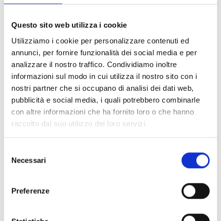
Verrà valutata positivamente l’attenzione a
iniziative
in coordinamento
con scuole, comuni, enti del Terzo
Questo sito web utilizza i cookie
Settore, associazioni sportive e culturali e iniziative di
Utilizziamo i cookie per personalizzare contenuti ed
promozione, formazione o animazione territoriale.
annunci, per fornire funzionalità dei social media e per
analizzare il nostro traffico. Condividiamo inoltre
informazioni sul modo in cui utilizza il nostro sito con i
Entità del contributo
nostri partner che si occupano di analisi dei dati web,
pubblicità e social media, i quali potrebbero combinarle
Dotazione finanziaria complessiva:
200.000 Euro
con altre informazioni che ha fornito loro o che hanno
Intensità dell’aiuto:
80%
raccolto dal suo utilizzo dei loro servizi.
Link e Documenti
Selezione
Necessari
del
Pagina web per formulari e documenti
consenso
Bando
Preferenze
Si consiglia di consultare regolarmente il sito web
ufficiale del bando per gli aggiornamenti e le
informazioni addizionali.