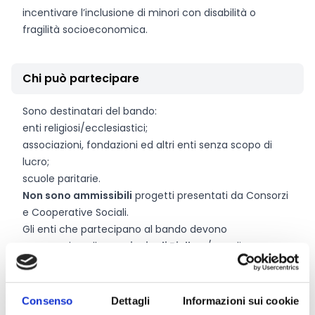
incentivare l’inclusione di minori con disabilità o
fragilità socioeconomica.
Chi può partecipare
Sono destinatari del bando:
enti religiosi/ecclesiastici;
associazioni, fondazioni ed altri enti senza scopo di
lucro;
scuole paritarie.
Non sono ammissibili
progetti presentati da Consorzi
e Cooperative Sociali.
Gli enti che partecipano al bando devono
avere sede nella
provincia di Biella
e/o realizzare
progetti nel territorio provinciale
essere costituiti formalmente
da almeno 18 mesi
o
dare evidenza di una esperienza almeno biennale
Consenso
Dettagli
Informazioni sui cookie
nella realizzazione di iniziative in ambito educativo.