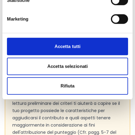
Statistiche
Marketing
Consigli degli esperti
Attenzione!
Per supportare gli enti nella
presentazione delle proposte e nella corretta
Accetta tutti
compilazione della richiesta di contributo, la
Fondazione organizzerà nel mese di febbraio un
Accetta selezionati
incontro formativo dedicato
, aperto a tutti gli
interessati a partecipare al bando. Per tutti i dettagli
sull’incontro si veda pagg. 8-9 del bando.
Rifiuta
Presta attenzione ai
criteri di valutazione
adottati
dall’Ente per valutare le proposte progettuali. La
lettura preliminare dei criteri ti aiuterà a capire se il
tuo progetto possiede le caratteristiche per
aggiudicarsi il contributo e quali aspetti tenere
maggiormente in considerazione ai fini
dell'attribuzione del punteggio (Cfr. pagg. 5-7 del