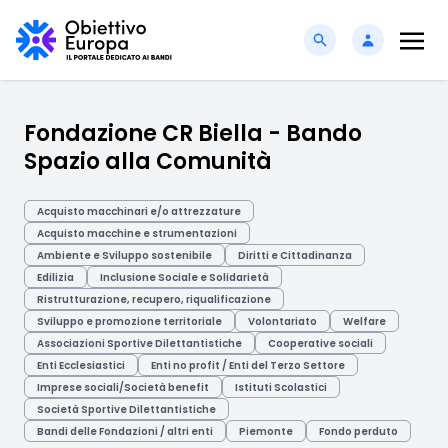
Fondazione CR Biella - Bando
Spazio alla Comunità
Acquisto macchinari e/o attrezzature
Acquisto macchine e strumentazioni
Ambiente e Sviluppo sostenibile
Diritti e Cittadinanza
Edilizia
Inclusione Sociale e Solidarietà
Ristrutturazione, recupero, riqualificazione
Sviluppo e promozione territoriale
Volontariato
Welfare
Associazioni Sportive Dilettantistiche
Cooperative sociali
Enti Ecclesiastici
Enti no profit / Enti del Terzo Settore
Imprese sociali/Società benefit
Istituti Scolastici
Società Sportive Dilettantistiche
Bandi delle Fondazioni / altri enti
Piemonte
Fondo perduto