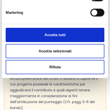
Consigli degli esperti
Marketing
La Fondazione, insieme a Banca Simetica, avvierà
un
percorso di supporto
per aiutare a raggiungere
gli obiettivi del bando, affrontando anche la sfida
della transizione demografica, puntando
Accetta tutti
sull’accrescimento delle competenze. Gli enti
selezionati e finanziati riceveranno un
accompagnamento specifico sugli effetti delle
Accetta selezionati
attività proposte, con ulteriori dettagli forniti dopo
l'assegnazione dei contributi.
Presta attenzione ai
criteri di valutazione
adottati
Rifiuta
dall’Ente per valutare le proposte progettuali. La
lettura preliminare dei criteri ti aiuterà a capire se il
tuo progetto possiede le caratteristiche per
aggiudicarsi il contributo e quali aspetti tenere
maggiormente in considerazione ai fini
dell'attribuzione del punteggio (Cfr. pagg. 5-6 del
bando).