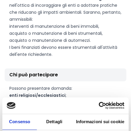
nell'ottica di incoraggiare gli enti a adottare pratiche
che riducano gli impatti ambientali. Saranno, pertanto,
ammissibili:
interventi di manutenzione di beni immobili,
acquisto o manutenzione di beni strumentali,
acquisto o manutenzione di automezzi.
I beni finanziati devono essere strumentali all'attività
dell'ente richiedente.
Chi può partecipare
Possono presentare domanda:
enti religiosi/ecclesiastici
;
associazioni, fondazioni ed altri enti senza scopo di
lucro
(comprese le scuole paritarie).
Gli enti che partecipano al bando devono avere sede
Consenso
Dettagli
Informazioni sui cookie
nella provincia di Biella e/o realizzare progetti nel
territorio provinciale.