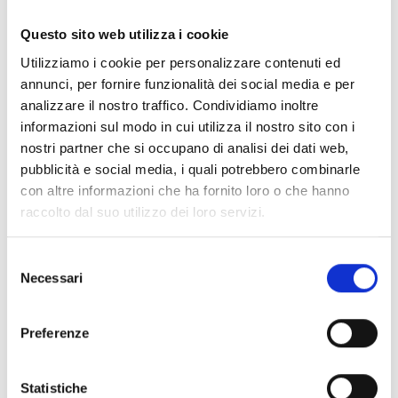
Questo sito web utilizza i cookie
Entità del contributo
Utilizziamo i cookie per personalizzare contenuti ed
annunci, per fornire funzionalità dei social media e per
Dotazione finanziaria complessiva:
300.000 Euro
analizzare il nostro traffico. Condividiamo inoltre
Contributo massimo:
15.000 Euro
informazioni sul modo in cui utilizza il nostro sito con i
Intensità dell’aiuto:
80%
nostri partner che si occupano di analisi dei dati web,
pubblicità e social media, i quali potrebbero combinarle
con altre informazioni che ha fornito loro o che hanno
Link e Documenti
raccolto dal suo utilizzo dei loro servizi.
Pagina web per formulari e documenti
Selezione
Bando
Necessari
del
Si consiglia di consultare regolarmente il sito web
consenso
ufficiale del bando per gli aggiornamenti e le
informazioni addizionali.
Preferenze
Statistiche