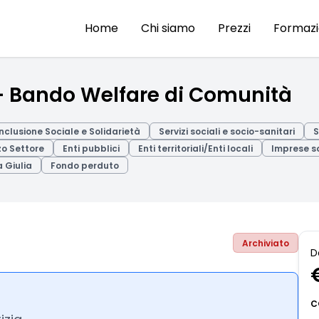
Home
Chi siamo
Prezzi
Formaz
– Bando Welfare di Comunità
Inclusione Sociale e Solidarietà
Servizi sociali e socio-sanitari
S
rzo Settore
Enti pubblici
Enti territoriali/Enti locali
Imprese so
a Giulia
Fondo perduto
Archiviato
D
C