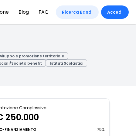
ione
Blog
FAQ
Ricerca Bandi
Accedi
viluppo e promozione territoriale
ciali/Società benefit
Istituti Scolastici
otazione Complessiva
€ 250.000
O-FINANZIAMENTO
75%