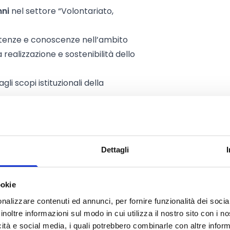
ni
nel settore “Volontariato,
tenze e conoscenze nell’ambito
 realizzazione e sostenibilità dello
li scopi istituzionali della
 iniziative alla Fondazione:
omuni, Regioni, Amministrazioni
Dettagli
i sanitari e socio assistenziali (ASL,
tutti i seguenti requisiti:
ookie
nalizzare contenuti ed annunci, per fornire funzionalità dei socia
 per perseguire finalità civiche,
inoltre informazioni sul modo in cui utilizza il nostro sito con i 
icità e social media, i quali potrebbero combinarle con altre inform