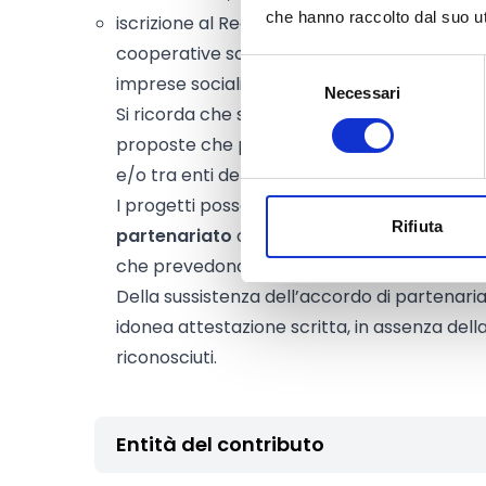
che hanno raccolto dal suo uti
iscrizione al Registro Unico Nazionale degli 
cooperative sociali
Selezione
imprese sociali.
Necessari
del
Si ricorda che saranno considerate in mani
consenso
proposte che prevedano la
collaborazione 
e/o tra enti del Terzo Settore e Istituzioni p
I progetti possono essere realizzati da un
s
Rifiuta
partenariato
o in rete. Si considerano proget
che prevedono la presenza di
almeno tre 
Della sussistenza dell’accordo di partenaria
idonea attestazione scritta, in assenza dell
riconosciuti.
Entità del contributo