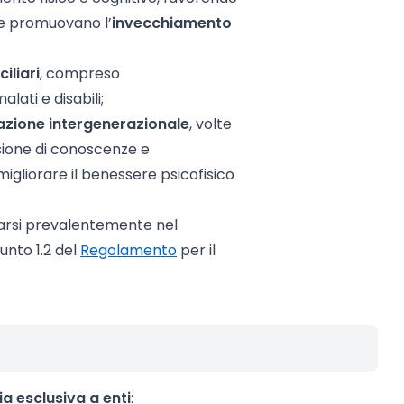
he promuovano l’
invecchiamento
iliari
, compreso
ati e disabili;
azione intergenerazionale
, volte
ssione di conoscenze e
migliorare il benessere psicofisico
tuarsi prevalentemente nel
punto 1.2 del
Regolamento
per il
ia esclusiva a enti
: