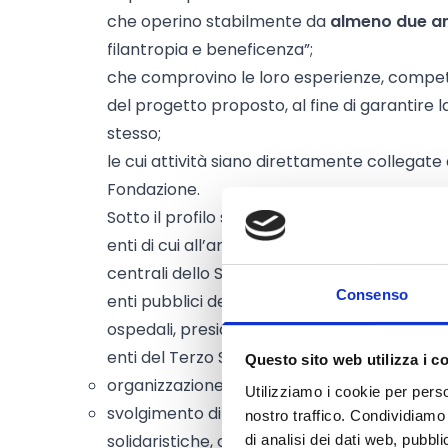
che operino stabilmente da
almeno due an
filantropia e beneficenza”;
che comprovino le loro esperienze, compe
del progetto proposto, al fine di garantire la
stesso;
le cui attività siano direttamente collegate ag
Fondazione.
Sotto il profilo soggettivo, possono proporre
enti di cui all’art. 114 della Costituzione (C
centrali dello Stato);
Consenso
enti pubblici deputati all’erogazione di serviz
ospedali, presidi ospedalieri, ecc.);
enti del Terzo Settore (ETS) che rispondano a 
Questo sito web utilizza i c
organizzazione senza scopo di lucro;
Utilizziamo i cookie per perso
svolgimento di attività di interesse generale
nostro traffico. Condividiamo 
solidaristiche, o di utilità sociale;
di analisi dei dati web, pubbl