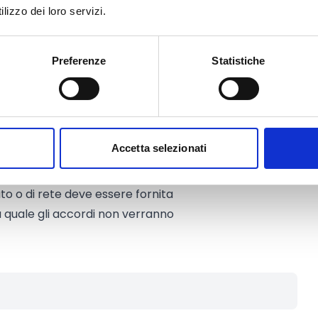
lizzo dei loro servizi.
Enti del Terzo Settore.
Preferenze
Statistiche
era particolarmente positiva le
tra diversi enti
del Terzo Settore
ubbliche.
oggetto singolo o da più enti in
Accetta selezionati
ti in rete o partenariati, quelli
partner
, oltre all’ente capofila.
to o di rete deve essere fornita
a quale gli accordi non verranno