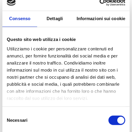
avere sede sociale e operativa nelle provincie di
Padova e di Rovigo.
Consenso
Dettagli
Informazioni sui cookie
Ogni ente può presentare fino a
un massimo di due
domande
a scelta in base alle proprie necessità.
Attenzione!
Sono esclusi gli enti che al momento
Questo sito web utilizza i cookie
dell’emanazione del bando beneficiano già di un
sostegno da parte della Fondazione.
Utilizziamo i cookie per personalizzare contenuti ed
annunci, per fornire funzionalità dei social media e per
analizzare il nostro traffico. Condividiamo inoltre
Entità del contributo
informazioni sul modo in cui utilizza il nostro sito con i
nostri partner che si occupano di analisi dei dati web,
Dotazione finanziaria complessiva:
275.000 Euro
pubblicità e social media, i quali potrebbero combinarle
Nel caso in cui la selezione abbia esito positivo la
con altre informazioni che ha fornito loro o che hanno
Fondazione stanzierà ad ogni ASD e SSD un contributo
raccolto dal suo utilizzo dei loro servizi.
massimo fino a:
10.000 Euro
per le domande relative al comma A
Selezione
3.000 Euro
per le domande relative al comma B
Necessari
del
In ogni caso, il contributo complessivo assegnato per
consenso