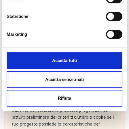
di Formazione.
Statistiche
Link e Documenti
Marketing
Pagina web per formulari e documenti
Bando
Si consiglia di consultare regolarmente il sito web
ufficiale del bando per gli aggiornamenti e le
Accetta tutti
informazioni addizionali.
Accetta selezionati
Consigli degli esperti
Rifiuta
Presta attenzione ai
criteri di valutazione
adottati
dall’Ente per valutare le proposte progettuali. La
lettura preliminare dei criteri ti aiuterà a capire se il
tuo progetto possiede le caratteristiche per