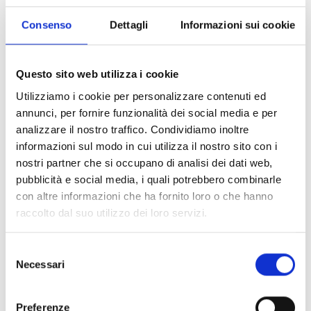
Consenso
Dettagli
Informazioni sui cookie
Chi può partecipare
I destinatari del bando sono gli Istituti del Distretto
Questo sito web utilizza i cookie
scolastico di Tortona, i Centri di formazione
professionale di Tortona, gli Istituti Comprensivi
Utilizziamo i cookie per personalizzare contenuti ed
Arquata Scrivia - Vignole Borbera di Arquata Scrivia e
annunci, per fornire funzionalità dei social media e per
“Martiri della Benedicta” di Serravalle Scrivia.
analizzare il nostro traffico. Condividiamo inoltre
Gli Istituti scolastici ed i Centri di formazione possono
informazioni sul modo in cui utilizza il nostro sito con i
presentare fino a un
massimo di due progetti
.
nostri partner che si occupano di analisi dei dati web,
pubblicità e social media, i quali potrebbero combinarle
con altre informazioni che ha fornito loro o che hanno
Entità del contributo
raccolto dal suo utilizzo dei loro servizi.
Dotazione finanziaria complessiva:
130.000 Euro
Selezione
Particolare attenzione sarà dedicata a progetti
Necessari
del
congiunti tra scuole e/o il reperimento, almeno in
consenso
piccola parte, di altre fonti di cofinanziamento del
progetto da parte dei singoli istituti scolastici o Centri
Preferenze