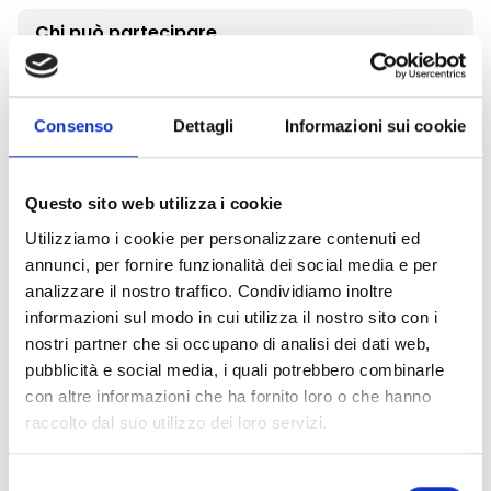
Chi può partecipare
Sono destinatari del bando:
Associazioni (in via prioritaria le Associazioni Sportive);
Consenso
Dettagli
Informazioni sui cookie
Fondazioni
altri Enti senza scopo di lucro.
Gli enti che partecipano al bando devono avere
sede
Questo sito web utilizza i cookie
nel territorio della Provincia di Vercelli e/o
Utilizziamo i cookie per personalizzare contenuti ed
realizzare progetti nel territorio provinciale.
annunci, per fornire funzionalità dei social media e per
Ogni ente può fare richiesta di contributo per la
analizzare il nostro traffico. Condividiamo inoltre
realizzazione di
un solo progetto
.
informazioni sul modo in cui utilizza il nostro sito con i
nostri partner che si occupano di analisi dei dati web,
Entità del contributo
pubblicità e social media, i quali potrebbero combinarle
con altre informazioni che ha fornito loro o che hanno
La dotazione finanziaria complessiva ammonta
raccolto dal suo utilizzo dei loro servizi.
a
35.000 Euro
II contributo massimo erogabile per le richieste
Selezione