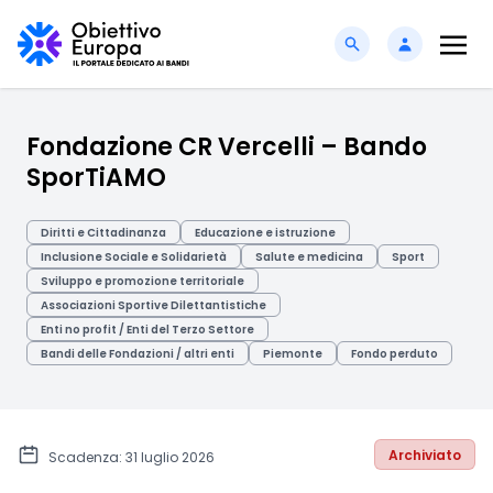
Fondazione CR Vercelli – Bando
SporTiAMO
Diritti e Cittadinanza
Educazione e istruzione
Inclusione Sociale e Solidarietà
Salute e medicina
Sport
Sviluppo e promozione territoriale
Associazioni Sportive Dilettantistiche
Enti no profit / Enti del Terzo Settore
Bandi delle Fondazioni / altri enti
Piemonte
Fondo perduto
Archiviato
Scadenza: 31 luglio 2026