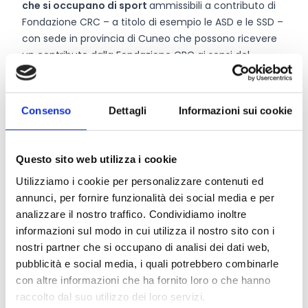
che si occupano di sport
ammissibili a contributo di
Fondazione CRC – a titolo di esempio le ASD e le SSD –
con sede in provincia di Cuneo che possono ricevere
un contributo dalla Fondazione CRC ai sensi del
Regolamento Attività Istituzionali.
Consenso
Dettagli
Informazioni sui cookie
Entità del contributo
Dotazione finanziaria complessiva:
50.000 Euro
Questo sito web utilizza i cookie
Contributo massimo:
500 Euro
Utilizziamo i cookie per personalizzare contenuti ed
annunci, per fornire funzionalità dei social media e per
Link e Documenti
analizzare il nostro traffico. Condividiamo inoltre
informazioni sul modo in cui utilizza il nostro sito con i
Pagina web per formulari e documenti
nostri partner che si occupano di analisi dei dati web,
Bando
pubblicità e social media, i quali potrebbero combinarle
Si consiglia di consultare regolarmente il sito web
con altre informazioni che ha fornito loro o che hanno
ufficiale del bando per gli aggiornamenti e le
raccolto dal suo utilizzo dei loro servizi.