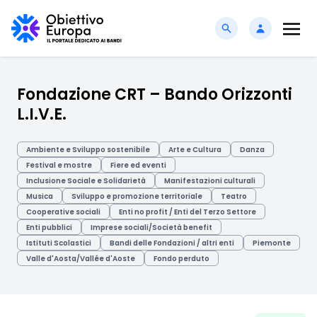
Fondazione CRT – Bando Orizzonti
L.I.V.E.
Ambiente e Sviluppo sostenibile
Arte e Cultura
Danza
Festival e mostre
Fiere ed eventi
Inclusione Sociale e Solidarietà
Manifestazioni culturali
Musica
Sviluppo e promozione territoriale
Teatro
Cooperative sociali
Enti no profit / Enti del Terzo Settore
Enti pubblici
Imprese sociali/Società benefit
Istituti Scolastici
Bandi delle Fondazioni / altri enti
Piemonte
Valle d'Aosta/Vallée d'Aoste
Fondo perduto