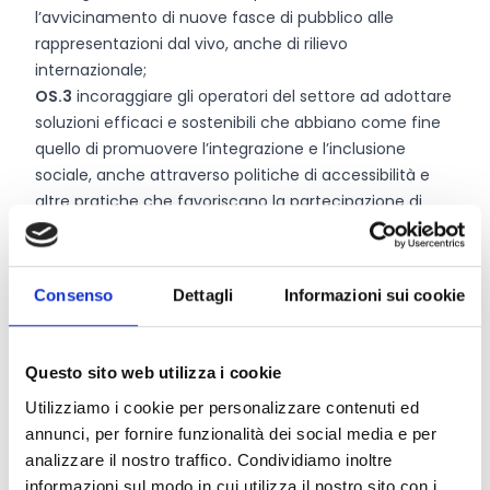
l’avvicinamento di nuove fasce di pubblico alle
rappresentazioni dal vivo, anche di rilievo
internazionale;
OS.3
incoraggiare gli operatori del settore ad adottare
soluzioni efficaci e sostenibili che abbiano come fine
quello di promuovere l’integrazione e l’inclusione
sociale, anche attraverso politiche di accessibilità e
altre pratiche che favoriscano la partecipazione di
pubblici con fragilità economiche o sociali;
OS.4
agevolare il coinvolgimento di giovani musicisti,
attori e danzatori professionisti nelle produzioni
Consenso
Dettagli
Informazioni sui cookie
artistiche, così come azioni di audience engagement
per il pubblico under25;
OS.5
stimolare ed incentivare i soggetti proponenti
Questo sito web utilizza i cookie
alla collaborazione in reti stabili e partenariati
Utilizziamo i cookie per personalizzare contenuti ed
strategici con enti locali, operatori del settore cultura
annunci, per fornire funzionalità dei social media e per
o di settori trasversali;
analizzare il nostro traffico. Condividiamo inoltre
OS.6
promuovere e riconoscere l’impegno degli enti
informazioni sul modo in cui utilizza il nostro sito con i