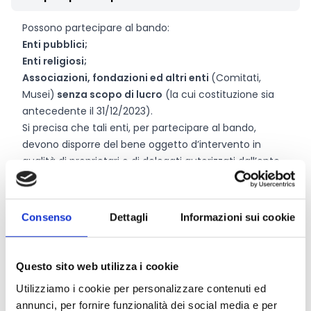
Possono partecipare al bando:
Enti pubblici;
Enti religiosi;
Associazioni, fondazioni ed altri enti
(Comitati,
Musei)
senza scopo di lucro
(la cui costituzione sia
antecedente il 31/12/2023).
Si precisa che tali enti, per partecipare al bando,
devono disporre del bene oggetto d’intervento in
qualità di proprietari o di delegati autorizzati dall’ente
proprietario aventi i requisiti stabili dal
Regolamento
generale di erogazione 2025.
Sono escluse
le persone fisiche sia nella veste di
Consenso
Dettagli
Informazioni sui cookie
proprietari dei beni oggetto del bando sia in qualità di
soggetti proponenti i progetti.
Questo sito web utilizza i cookie
Utilizziamo i cookie per personalizzare contenuti ed
Entità del contributo
annunci, per fornire funzionalità dei social media e per