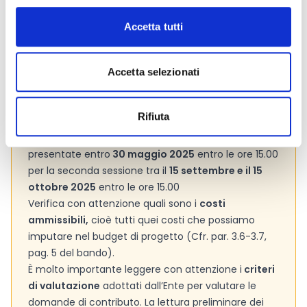
ufficiale del bando per gli aggiornamenti e le
informazioni addizionali.
Accetta tutti
Accetta selezionati
Consigli degli esperti
Attenzione! Le richieste dovranno essere
Rifiuta
presentate:
per la prima sessione le domande devono essere
presentate entro
30 maggio 2025
entro le ore 15.00
per la seconda sessione tra il
15 settembre e il 15
ottobre 2025
entro le ore 15.00
Verifica con attenzione quali sono i
costi
ammissibili,
cioè tutti quei costi che possiamo
imputare nel budget di progetto (Cfr. par. 3.6-3.7,
pag. 5 del bando).
È molto importante leggere con attenzione i
criteri
di valutazione
adottati dall’Ente per valutare le
domande di contributo. La lettura preliminare dei