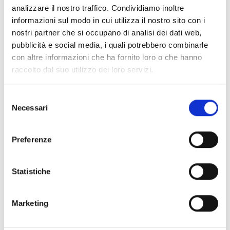
analizzare il nostro traffico. Condividiamo inoltre
Il singolo contributo non potrà essere superiore ad
informazioni sul modo in cui utilizza il nostro sito con i
40.000 Euro.
nostri partner che si occupano di analisi dei dati web,
Attenzione!
Non è fissata una soglia minima di
pubblicità e social media, i quali potrebbero combinarle
cofinanziamento. La capacità di cofinanziamento
con altre informazioni che ha fornito loro o che hanno
acquisito da parte del soggetto richiedente
raccolto dal suo utilizzo dei loro servizi.
costituisce, tuttavia, elemento di priorità in relazione
alla selezione della richiesta e pertanto
non possono
essere presentate richieste prive di
Selezione
Necessari
cofinanziamento
(Cfr. par. 3.6, pag. 5 del bando).
del
consenso
Preferenze
Link e Documenti
Pagina web per formulari e documenti
Statistiche
Bando
Regolamento generale di erogazione 2025
Marketing
Obiettivi dell’Agenda 2030 per lo Sviluppo Sostenibile
Si consiglia di consultare regolarmente il sito web