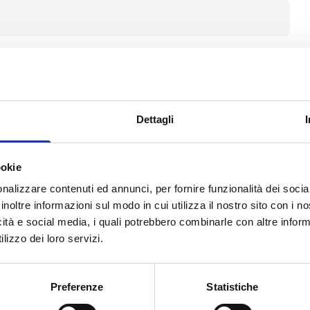
one al presente avviso i soggetti
ura, risultino in possesso di tutti i
ura privata
senza finalità di lucro
Dettagli
 soggetti di natura privata non
ookie
sociazioni di cui al Regolamento n.
nalizzare contenuti ed annunci, per fornire funzionalità dei socia
RUNTS o a specifici registri regionali
inoltre informazioni sul modo in cui utilizza il nostro sito con i 
dell'ente;
icità e social media, i quali potrebbero combinarle con altre inform
in concessione d’uso)
a Torino
.
lizzo dei loro servizi.
atteristiche riportate all’articolo
Preferenze
Statistiche