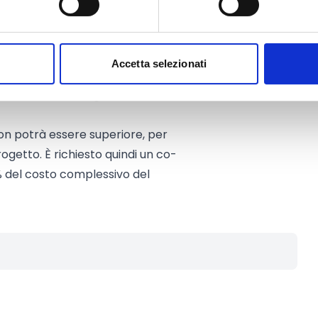
inate al finanziamento dei
Accetta selezionati
.000 Euro,
con un contributo fisso
o territoriale. La graduatoria avrà
non potrà essere superiore, per
ogetto. È richiesto quindi un co-
 del costo complessivo del