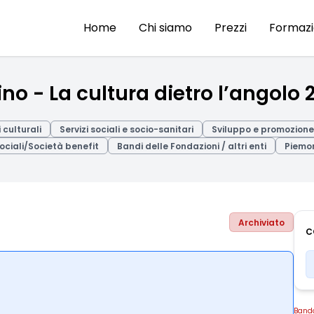
Home
Chi siamo
Prezzi
Formaz
no - La cultura dietro l’angolo 
 culturali
Servizi sociali e socio-sanitari
Sviluppo e promozione 
ociali/Società benefit
Bandi delle Fondazioni / altri enti
Piemo
Archiviato
C
Band