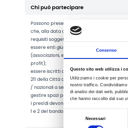
Chi può partecipare
Possono presentare domanda di partecipazi
che, alla data di presentazione della candidat
requisiti soggettivi di seguito indicati:
essere enti giuridicamente costituiti di nat
Consenso
(associazioni, enti del Terzo Settore o altri
profit);
Questo sito web utilizza i c
essere iscritti al Registro Comunale delle As
Utilizziamo i cookie per perso
211 della Città di Torino o, in alternativa, al 
nostro traffico. Condividiamo 
/ nazionali a seconda della natura giuridica 
di analisi dei dati web, pubbl
gestire spazi polifunzionali (di proprietà o 
che hanno raccolto dal suo uti
I presìdi devono essere in possesso delle car
1 e 2 del bando.
Selezione
Necessari
del
consenso