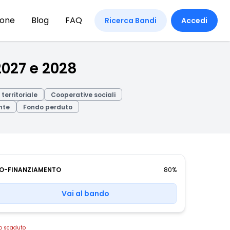
ione
Blog
FAQ
Ricerca Bandi
Accedi
2027 e 2028
territoriale
Cooperative sociali
nte
Fondo perduto
O-FINANZIAMENTO
80%
Vai al bando
o scaduto