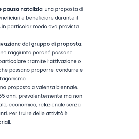
e pausa natalizia
: una proposta di
neficiari e beneficiare durante il
, in particolar modo ove prevista
ivazione del gruppo di proposta
:
sone raggiunte perché possano
rticolare tramite l’attivazione o
i che possano proporre, condurre e
rotagonismo.
na proposta a valenza biennale.
r 65 anni, prevalentemente ma non
ciale, economica, relazionale senza
ti. Per fruire delle attività è
iali.