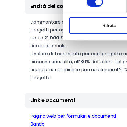
Entità del contributo
L’ammontare complessivo delle risorse dest
Rifiuta
progetti per ogni annualità è stabilito in
147
pari a
21.000 Euro annui
per ciascun presìdi
durata biennale.
Il valore del contributo per ogni progetto 
ciascuna annualità, all’
80%
del valore del pr
finanziamento minimo pari ad almeno il 20%
progetto.
Link e Documenti
Pagina web per formulari e documenti
Bando