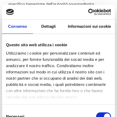
specifico benestare dell’autorità sovraordinata
competente;
non abbiano, per statuto, finalità̀ di lucro. Il requisito è
implicito per gli enti iscritti ad una delle sezioni del
Consenso
Dettagli
Informazioni sui cookie
Registro Unico del Terzo Settore. Nelle more
dell’emanazione di specifiche indicazioni per
perfezionare l’iscrizione al RUNTS, si considerano tali,
Questo sito web utilizza i cookie
inoltre, le organizzazioni iscritte al registro delle ONLUS.
Utilizziamo i cookie per personalizzare contenuti ed
Per gli altri enti privati, l’assenza di finalità̀ lucrative
annunci, per fornire funzionalità dei social media e per
deve essere sancita con:
analizzare il nostro traffico. Condividiamo inoltre
il divieto di distribuire, anche in modo indiretto, utili ed
informazioni sul modo in cui utilizza il nostro sito con i
avanzi di gestione, fondi e riserve comunque
nostri partner che si occupano di analisi dei dati web,
denominate a fondatori, associati, lavoratori e
pubblicità e social media, i quali potrebbero combinarle
collaboratori, amministratori ed altri componenti degli
con altre informazioni che ha fornito loro o che hanno
organi sociali, anche nel caso di recesso o di ogni altra
raccolto dal suo utilizzo dei loro servizi.
ipotesi di scioglimento individuale del rapporto
associativo;
l’obbligo di devolvere il patrimonio dell’ente, in caso di
Selezione
Necessari