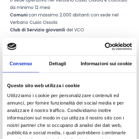
o sede operativa nel Verbano Cusio Ossola e costituiti
da minimo 12 mesi
Comuni
con massimo 2.000 abitanti con sede nel
Verbano Cusio Ossola
Club di Servizio giovanili
del VCO
Entità del contributo
Consenso
Dettagli
Informazioni sui cookie
Dotazione finanziaria complessiva:
30.000 Euro
Contributo massimo:
3.000 Euro
Intensità dell’aiuto:
80%
Questo sito web utilizza i cookie
Costo massimo progetto:
10.000 Euro
Utilizziamo i cookie per personalizzare contenuti ed
annunci, per fornire funzionalità dei social media e per
Link e Documenti
analizzare il nostro traffico. Condividiamo inoltre
informazioni sul modo in cui utilizza il nostro sito con i
Pagina web per formulari e documenti
nostri partner che si occupano di analisi dei dati web,
Bando
pubblicità e social media, i quali potrebbero combinarle