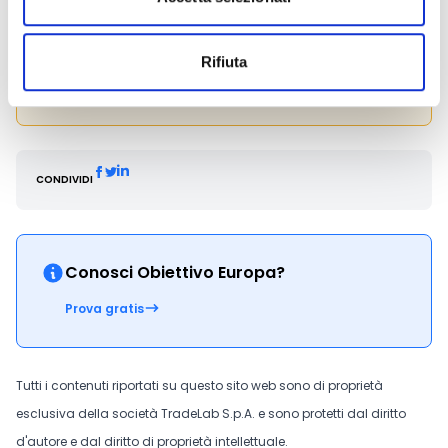
Hai bisogno di maggiori informazioni?
Contatta la
Fondazione attraverso i seguenti recapiti:
Rifiuta
Tel. 0323 557658
E-mail:
fondazionegiovanivco@gmail.com
CONDIVIDI
Conosci Obiettivo Europa?
Prova gratis
Tutti i contenuti riportati su questo sito web sono di proprietà
esclusiva della società TradeLab S.p.A. e sono protetti dal diritto
d'autore e dal diritto di proprietà intellettuale.