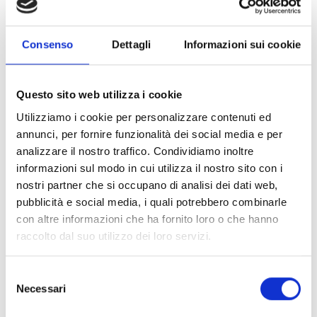
patrimonio archivistico, librario e museale
custodito nel territorio novarese, si propongano di
favorire l’evoluzione
di archivi, biblioteche e musei in
Consenso
Dettagli
Informazioni sui cookie
luoghi di cultura innovativi, partecipati e sostenibili.
Questo sito web utilizza i cookie
CONDIVIDI
Utilizziamo i cookie per personalizzare contenuti ed
annunci, per fornire funzionalità dei social media e per
analizzare il nostro traffico. Condividiamo inoltre
informazioni sul modo in cui utilizza il nostro sito con i
Conosci Obiettivo Europa?
nostri partner che si occupano di analisi dei dati web,
pubblicità e social media, i quali potrebbero combinarle
Prova gratis
con altre informazioni che ha fornito loro o che hanno
raccolto dal suo utilizzo dei loro servizi.
Selezione
Necessari
del
consenso