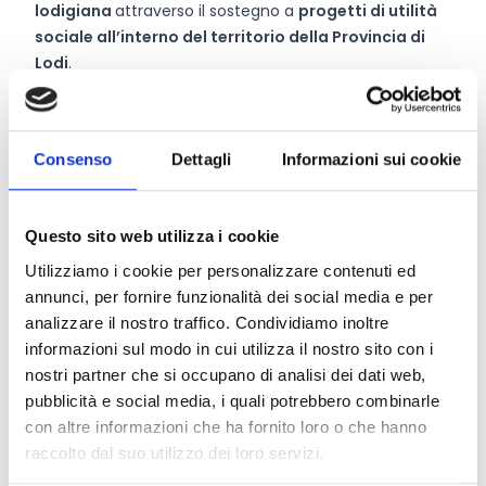
lodigiana
attraverso il sostegno a
progetti di utilità
sociale all’interno del territorio della Provincia di
Lodi
.
Promuovere al contempo
la cultura del dono
quale
elemento essenziale di una comunità, capace di
suscitare l’interesse alle iniziative proposte
e favorire
Consenso
Dettagli
Informazioni sui cookie
la raccolta di donazioni
provenienti da privati o enti
di diversa natura.
Favorire la creazione di una
sinergia tra il territorio e
Questo sito web utilizza i cookie
la Fondazione
al fine di rafforzare i
legami di
solidarietà
.
Utilizziamo i cookie per personalizzare contenuti ed
annunci, per fornire funzionalità dei social media e per
analizzare il nostro traffico. Condividiamo inoltre
informazioni sul modo in cui utilizza il nostro sito con i
CONDIVIDI
nostri partner che si occupano di analisi dei dati web,
pubblicità e social media, i quali potrebbero combinarle
con altre informazioni che ha fornito loro o che hanno
raccolto dal suo utilizzo dei loro servizi.
Conosci Obiettivo Europa?