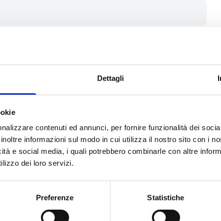
o
operanti nella provincia di
darietà e di interesse generale.
Dettagli
za scopo di lucro tutti gli enti del
nico Nazionale del Terzo Settore
gistro dell’anagrafe delle
ONLUS
le
ookie
nalizzare contenuti ed annunci, per fornire funzionalità dei socia
erritorio di Mantova
inoltre informazioni sul modo in cui utilizza il nostro sito con i 
oriali e persone fisiche.
icità e social media, i quali potrebbero combinarle con altre inform
lizzo dei loro servizi.
Preferenze
Statistiche
onta a
200.000 Euro.