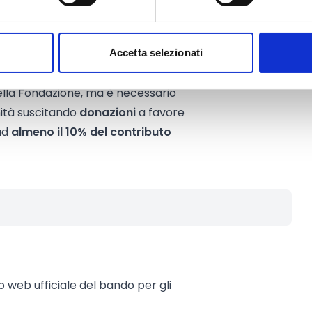
ato dalla Fondazione non potrà
progetto e non potrà essere
Accetta selezionati
a Fondazione non basta che il
ella Fondazione, ma è necessario
nità suscitando
donazioni
a favore
 ad
almeno il 10% del contributo
to web ufficiale del bando per gli