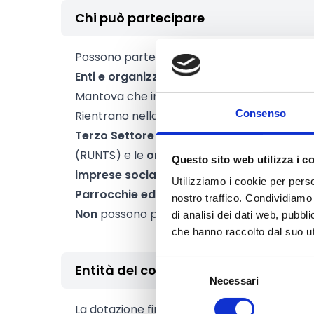
Chi può partecipare
Possono partecipare al bando:
Enti e organizzazioni senza scopo di lucr
Mantova che intraprendano iniziative di soli
Consenso
Rientrano nella categoria di
enti privati sen
Terzo Settore (ETS)
iscritti nel Registro U
(RUNTS) e le
organizzazioni
iscritte nel re
Questo sito web utilizza i c
imprese sociali.
Utilizziamo i cookie per perso
Parrocchie ed enti religiosi operanti nel t
nostro traffico. Condividiamo 
Non
possono partecipare enti pubblici territ
di analisi dei dati web, pubbl
che hanno raccolto dal suo uti
Selezione
Entità del contributo
Necessari
del
consenso
La dotazione finanziaria complessiva amm