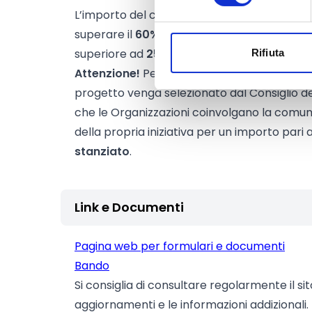
L’importo del contributo che verrà assegn
superare il
60%
del costo complessivo del 
superiore ad
25.000 Euro.
Rifiuta
Attenzione!
Per ottenere il contributo dell
progetto venga selezionato dal Consiglio d
che le Organizzazioni coinvolgano la comu
della propria iniziativa per un importo pari
stanziato
.
Link e Documenti
Pagina web per formulari e documenti
Bando
Si consiglia di consultare regolarmente il si
aggiornamenti e le informazioni addizionali.