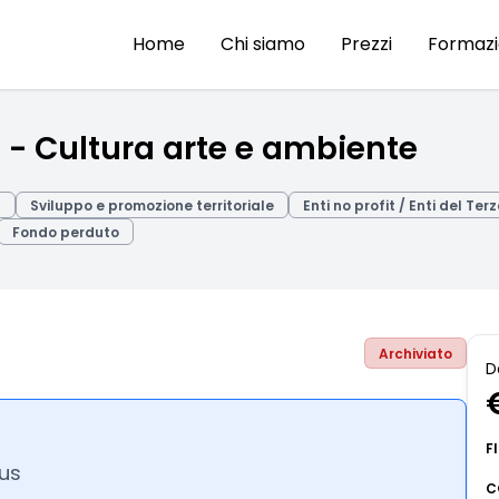
Home
Chi siamo
Prezzi
Formaz
- Cultura arte e ambiente
a
Sviluppo e promozione territoriale
Enti no profit / Enti del Ter
Fondo perduto
Archiviato
D
F
us
C