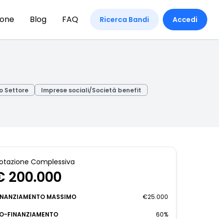
ione
Blog
FAQ
Ricerca Bandi
Accedi
zo Settore
Imprese sociali/Società benefit
otazione Complessiva
€ 200.000
INANZIAMENTO MASSIMO
€25.000
O-FINANZIAMENTO
60%