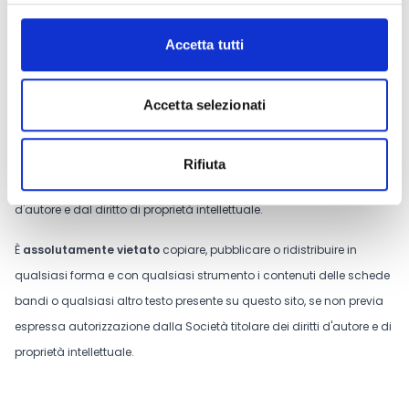
Accetta tutti
Conosci Obiettivo Europa?
Prova gratis
Accetta selezionati
Tutti i contenuti riportati su questo sito web sono di proprietà
Rifiuta
esclusiva della società TradeLab S.p.A. e sono protetti dal diritto
d'autore e dal diritto di proprietà intellettuale.
È
assolutamente vietato
copiare, pubblicare o ridistribuire in
qualsiasi forma e con qualsiasi strumento i contenuti delle schede
bandi o qualsiasi altro testo presente su questo sito, se non previa
espressa autorizzazione dalla Società titolare dei diritti d'autore e di
proprietà intellettuale.