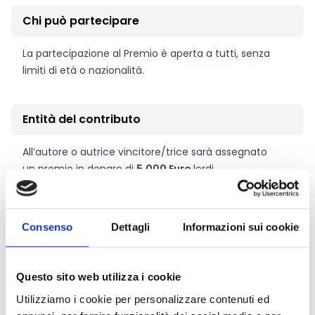
Chi può partecipare
La partecipazione al Premio è aperta a tutti, senza
limiti di età o nazionalità.
Entità del contributo
All’autore o autrice vincitore/trice sarà assegnato
un premio in denaro di
5.000 Euro
lordi
.
Link e Documenti
Consenso
Dettagli
Informazioni sui cookie
Pagina web per formulari e documenti
Bando
Questo sito web utilizza i cookie
Si consiglia di consultare regolarmente il sito web
Utilizziamo i cookie per personalizzare contenuti ed
ufficiale del bando per gli aggiornamenti e le