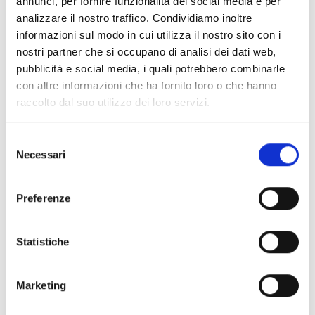
annunci, per fornire funzionalità dei social media e per
informazioni addizionali.
analizzare il nostro traffico. Condividiamo inoltre
informazioni sul modo in cui utilizza il nostro sito con i
nostri partner che si occupano di analisi dei dati web,
Consigli degli esperti
pubblicità e social media, i quali potrebbero combinarle
con altre informazioni che ha fornito loro o che hanno
Il testo selezionato sarà
allestito e messo in scena
raccolto dal suo utilizzo dei loro servizi.
nell’anno scolastico 2026/27
da una classe o
laboratorio teatrale, fino a un massimo di
tre
Selezione
scuole secondarie di primo grado
, in
Necessari
del
collaborazione con la Fondazione Carlo Marchi.
consenso
Hai bisogno di maggiori informazioni?
Contatta i
seguenti recapiti:
Preferenze
Tel. 055 573727
E-mail:
info@fondazionemarchi.org
Statistiche
Marketing
CONDIVIDI