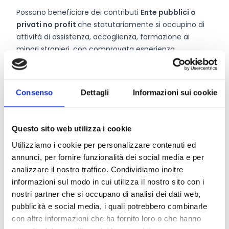
Possono beneficiare dei contributi
Ente pubblici o
privati no profit
che statutariamente si occupino di
attività di assistenza, accoglienza, formazione ai
minori stranieri, con comprovata esperienza
nell’ambito oggetto del bando e che non abbia già
presentato per il 2026 una richiesta di contributo o
che non abbia progetti già finanziati da FML in corso
Consenso
Dettagli
Informazioni sui cookie
d’opera.
Questo sito web utilizza i cookie
Entità del contributo
Utilizziamo i cookie per personalizzare contenuti ed
La dotazione finanziaria complessiva ammonta a
annunci, per fornire funzionalità dei social media e per
300.000 Euro
.
analizzare il nostro traffico. Condividiamo inoltre
L’importo finanziabile a proposta deve essere
informazioni sul modo in cui utilizza il nostro sito con i
compreso
10.000-30.000 Euro.
nostri partner che si occupano di analisi dei dati web,
pubblicità e social media, i quali potrebbero combinarle
con altre informazioni che ha fornito loro o che hanno