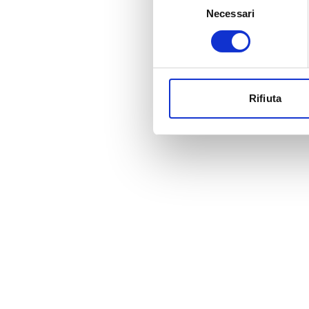
Necessari
del
consenso
Rifiuta