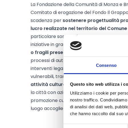
La Fondazione della Comunità di Monza e Bri
Comitato di erogazione del Fondo Il Grap
scadenza per
sostenere progettualità pro
lucro realizzate
nel territorio del Comune
particolare sostenuti:
iniziative in grado di fornire
risposte alle ne
o fragili
presenti nella comunità locale
e a
processi di autonomia e inclusione sociale;
Consenso
interventi legati a
situazioni emergenziali
,
vulnerabili, tramite organizzazioni non profi
attività culturali
che possano contribuire al
Questo sito web utilizza i c
la città con azioni di sensibilizzazione, inclu
Utilizziamo i cookie per perso
promozione culturale e di cittadinanza atti
nostro traffico. Condividiamo 
di analisi dei dati web, pubbl
luogo accogliente per tutti.
che hanno raccolto dal suo uti
Selezione