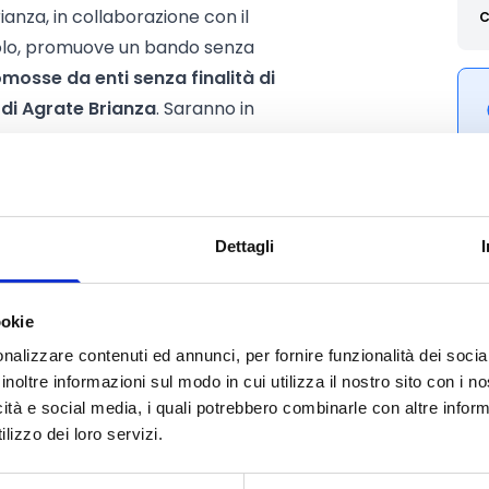
anza, in collaborazione con il
C
polo, promuove un bando senza
mosse da enti senza finalità di
 di Agrate Brianza
. Saranno in
cessità di persone con disabilità
zioni che possano agevolare
Dettagli
 diretti a singole persone/famiglie
t o parrocchie;
la creazione di valore sociale per
ookie
sione, rigenerazione sociale,
nalizzare contenuti ed annunci, per fornire funzionalità dei socia
va, per rendere la comunità un
inoltre informazioni sul modo in cui utilizza il nostro sito con i 
icità e social media, i quali potrebbero combinarle con altre inform
lizzo dei loro servizi.