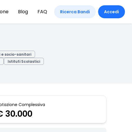
ione
Blog
FAQ
Ricerca Bandi
Accedi
i e socio-sanitari
Istituti Scolastici
otazione Complessiva
€ 30.000