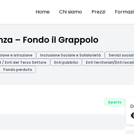
Home
Chi siamo
Prezzi
Formaz
za – Fondo il Grappolo
ione e istruzione
Inclusione Sociale e Solidarietà
Servizi social
t / Enti del Terzo Settore
Enti pubblici
Enti territoriali/Enti locali
Fondo perduto
Aperto
D