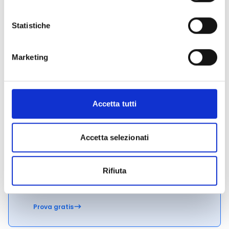
ufficiale del bando per gli aggiornamenti e le
informazioni addizionali.
Statistiche
Marketing
Consigli degli esperti
Hai bisogno di maggiori informazioni?
Contatta il
seguente indirizzo e-mail:
DAI@fondazionemps.it
.
Accetta tutti
Accetta selezionati
CONDIVIDI
Rifiuta
Conosci Obiettivo Europa?
Prova gratis