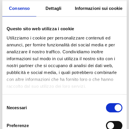
L’entità massima del contributo economico
concedibile è così articolata:
Consenso
Dettagli
Informazioni sui cookie
fino a 75.000 Euro per le RSA;
fino a 50.000 Euro per le RA.
È richiesto un cofinanziamento minimo del 25%
Questo sito web utilizza i cookie
calcolato sul costo complessivo dell’intervento, a
Utilizziamo i cookie per personalizzare contenuti ed
carico dell’ente richiedente o di altri cofinanziatori.
annunci, per fornire funzionalità dei social media e per
Eventuali richieste di contributo superiori ai massimali
analizzare il nostro traffico. Condividiamo inoltre
o con livelli di cofinanziamento inferiori non
informazioni sul modo in cui utilizza il nostro sito con i
comportano l’automatica esclusione, ma saranno
nostri partner che si occupano di analisi dei dati web,
rideterminate in conformità a quanto previsto dal
pubblicità e social media, i quali potrebbero combinarle
bando.
con altre informazioni che ha fornito loro o che hanno
raccolto dal suo utilizzo dei loro servizi.
Link e Documenti
Selezione
Necessari
del
Pagina web per formulari e documenti
consenso
Bando
Si consiglia di consultare regolarmente il sito web
Preferenze