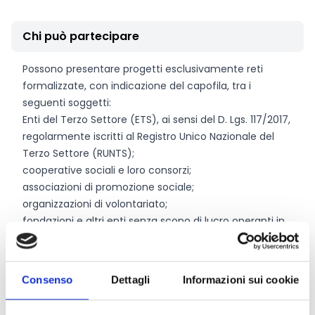
Chi può partecipare
Possono presentare progetti esclusivamente reti
formalizzate, con indicazione del capofila, tra i
seguenti soggetti:
Enti del Terzo Settore (ETS), ai sensi del D. Lgs. 117/2017,
regolarmente iscritti al Registro Unico Nazionale del
Terzo Settore (RUNTS);
cooperative sociali e loro consorzi;
associazioni di promozione sociale;
organizzazioni di volontariato;
fondazioni e altri enti senza scopo di lucro operanti in
ambito educativo, sociale e culturale
operanti nello specifico ambito territoriale di
riferimento definito dallo Statuto della Fondazione e
Consenso
Dettagli
Informazioni sui cookie
rappresentato dai Comuni di Pisa, Bientina, Buti, Calci,
Calcinaia, Capannoli, Casciana Terme Lari, Cascina,