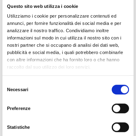
Castelfranco di Sotto, Crespina Lorenzana, Peccioli,
Questo sito web utilizza i cookie
Ponsacco, Pontedera, San Giuliano Terme, Santa Maria
Utilizziamo i cookie per personalizzare contenuti ed
a Monte, Santa Croce sull’Arno, Terricciola, Vecchiano
annunci, per fornire funzionalità dei social media e per
e Vicopisano.
analizzare il nostro traffico. Condividiamo inoltre
I soggetti proponenti possono presentare la proposta
informazioni sul modo in cui utilizza il nostro sito con i
anche in forma di
partenariato
, con il
nostri partner che si occupano di analisi dei dati web,
coinvolgimento di: istituzioni scolastiche; enti locali;
pubblicità e social media, i quali potrebbero combinarle
altri soggetti pubblici o privati senza scopo di lucro
con altre informazioni che ha fornito loro o che hanno
coerenti con le finalità del bando.
raccolto dal suo utilizzo dei loro servizi.
Entità del contributo
Selezione
Necessari
del
Il contributo massimo a carico della Fondazione per
consenso
ciascun progetto è pari a
100.000 Euro annui
.
Preferenze
Il budget complessivo del progetto deve prevedere
un cofinanziamento minimo, a carico della rete o di
terzi, del 20% (in risorse finanziarie e/o valorizzazione di
Statistiche
risorse umane e materiali).