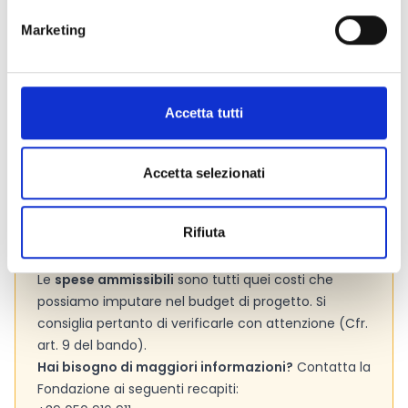
Marketing
Link e Documenti
Pagina web per formulari e documenti
Accetta tutti
Si consiglia di consultare regolarmente il sito web
ufficiale del bando per gli aggiornamenti e le
informazioni addizionali.
Accetta selezionati
Rifiuta
Consigli degli esperti
Le
spese ammissibili
sono tutti quei costi che
possiamo imputare nel budget di progetto. Si
consiglia pertanto di verificarle con attenzione (Cfr.
art. 9 del bando).
Hai bisogno di maggiori informazioni?
Contatta la
Fondazione ai seguenti recapiti: