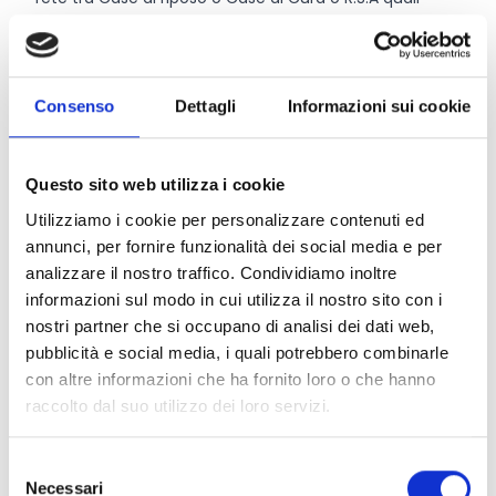
capofila ed Enti del terzo settore.
Entità del contributo
Consenso
Dettagli
Informazioni sui cookie
La dotazione finanziaria complessiva ammonta a
125.000 Euro
. L’importo totale del progetto presentato
Questo sito web utilizza i cookie
non potrà essere inferiore a 3.000 Euro e superiore a
Utilizziamo i cookie per personalizzare contenuti ed
10.000 Euro per progetti presentati in rete e a 15.000
annunci, per fornire funzionalità dei social media e per
Euro per progetti presentati in partenariato. Il
analizzare il nostro traffico. Condividiamo inoltre
contributo per i progetti presentati in rete non potrà
informazioni sul modo in cui utilizza il nostro sito con i
essere inferiore a 1.800 Euro e superiore a 6.000 Euro.
nostri partner che si occupano di analisi dei dati web,
Per progetti realizzati in partenariato il contributo
pubblicità e social media, i quali potrebbero combinarle
massimo concesso potrà essere elevato a 9.000 Euro.
con altre informazioni che ha fornito loro o che hanno
L’importo del contributo che verrà stanziato dalla
raccolto dal suo utilizzo dei loro servizi.
Fondazione non potrà superare il 60% del costo
complessivo del progetto.
Selezione
Necessari
del