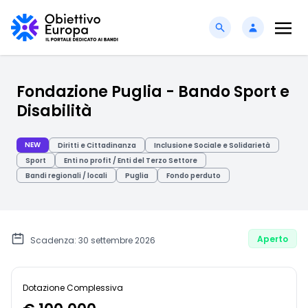
Fondazione Puglia - Bando Sport e
Disabilità
NEW
Diritti e Cittadinanza
Inclusione Sociale e Solidarietà
Sport
Enti no profit / Enti del Terzo Settore
Bandi regionali / locali
Puglia
Fondo perduto
Aperto
Scadenza: 30 settembre 2026
Dotazione Complessiva