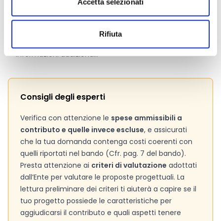
Accetta selezionati
Pagina web per formulari e documenti
Bando
Si consiglia di consultare regolarmente il sito web
Rifiuta
ufficiale del bando per gli aggiornamenti e le
informazioni addizionali.
Consigli degli esperti
Verifica con attenzione le
spese ammissibili a
contributo e quelle invece escluse
, e assicurati
che la tua domanda contenga costi coerenti con
quelli riportati nel bando (Cfr. pag. 7 del bando).
Presta attenzione ai
criteri di valutazione
adottati
dall’Ente per valutare le proposte progettuali. La
lettura preliminare dei criteri ti aiuterà a capire se il
tuo progetto possiede le caratteristiche per
aggiudicarsi il contributo e quali aspetti tenere