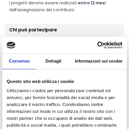
I progetti devono essere realizzati
entro 12 mesi
dall’assegnazione del contributo.
Chi può partecipare
Possono partecipare al bando:
Enti del Terzo Settore
Organizzazioni ONLUS
Consenso
Dettagli
Informazioni sui cookie
Enti morali, Associazioni, Fondazioni e Comitati –
anche non riconosciuti, purché senza finalità di lucro
Enti pubblici non economici
Questo sito web utilizza i cookie
Istituzioni religiose
Utilizziamo i cookie per personalizzare contenuti ed
Cooperative sociali
annunci, per fornire funzionalità dei social media e per
Imprese sociali
analizzare il nostro traffico. Condividiamo inoltre
Per partecipare, i soggetti devono:
informazioni sul modo in cui utilizza il nostro sito con i
Essere costituiti
da almeno un anno
alla data del
nostri partner che si occupano di analisi dei dati web,
bando, con atto scritto.
pubblicità e social media, i quali potrebbero combinarle
Avere sede legale o sede operativa in uno degli
11