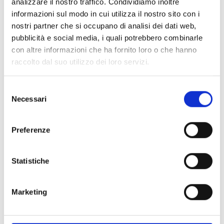
analizzare il nostro traffico. Condividiamo inoltre
Pagina web per formulari e documenti
informazioni sul modo in cui utilizza il nostro sito con i
Bando
nostri partner che si occupano di analisi dei dati web,
Si consiglia di consultare regolarmente il sito web
pubblicità e social media, i quali potrebbero combinarle
ufficiale del bando per gli aggiornamenti e le
con altre informazioni che ha fornito loro o che hanno
informazioni addizionali.
raccolto dal suo utilizzo dei loro servizi.
Selezione
Consigli degli esperti
Necessari
del
consenso
Hai bisogno di maggiori informazioni?
Contatta il
seguente indirizzo e-mail:
Preferenze
annalisa.aleati@unicredit.eu
.
Statistiche
CONDIVIDI
Marketing