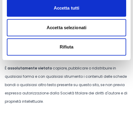
Conosci Obiettivo Europa?
Accetta tutti
Prova gratis
Accetta selezionati
Tutti i contenuti riportati su questo sito web sono di proprietà
esclusiva della società TradeLab S.p.A. e sono protetti dal diritto
Rifiuta
d'autore e dal diritto di proprietà intellettuale.
È
assolutamente vietato
copiare, pubblicare o ridistribuire in
qualsiasi forma e con qualsiasi strumento i contenuti delle schede
bandi o qualsiasi altro testo presente su questo sito, se non previa
espressa autorizzazione dalla Società titolare dei diritti d'autore e di
proprietà intellettuale.