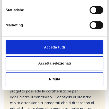
Si consiglia di consultare regolarmente il sito web
ufficiale del bando per gli aggiornamenti e le
Statistiche
informazioni addizionali.
Marketing
Consigli degli esperti
Le
spese ammissibili
sono tutti quei costi che
Accetta tutti
possiamo imputare nel budget di progetto. Si
consiglia pertanto di verificarle con attenzione (Cfr.
par. 3.6, pag. 5 del bando).
Accetta selezionati
È molto importante leggere attentamente i
criteri
di valutazione
adottati dall’Ente per valutare le
Rifiuta
proposte progettuali. La lettura preliminare dei
criteri, infatti, ti consentirà di comprendere se il tuo
progetto possiede le caratteristiche per
aggiudicarsi il contributo. Si consiglia di prestare
molta attenzione ai paragrafi che si riferiscono ai
criteri di valutazione che hanno maggior punteggio,