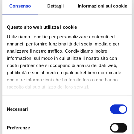
le imprese sociali
Consenso
Dettagli
Informazioni sui cookie
Entità del contributo
Questo sito web utilizza i cookie
La dotazione finanziaria complessiva ammonta a
Utilizziamo i cookie per personalizzare contenuti ed
180.000 Euro
.
annunci, per fornire funzionalità dei social media e per
Indipendentemente dal costo complessivo
analizzare il nostro traffico. Condividiamo inoltre
dell’iniziativa, il contributo riconosciuto ai progetti
informazioni sul modo in cui utilizza il nostro sito con i
approvati sarà compreso tra un minimo di
5.000 euro
nostri partner che si occupano di analisi dei dati web,
e un massimo di
20.000 euro
. Anche il contributo
pubblicità e social media, i quali potrebbero combinarle
richiesto da ciascun soggetto dovrà essere compreso
con altre informazioni che ha fornito loro o che hanno
all’interno di questo intervallo.
raccolto dal suo utilizzo dei loro servizi.
Selezione
Link e Documenti
Necessari
del
consenso
Pagina web per formulari e documenti
Preferenze
Bando