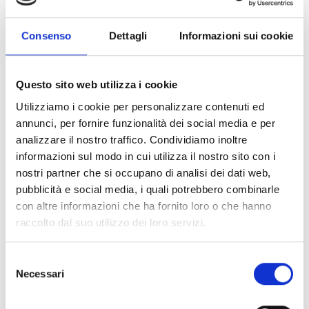
realizzando un progetto o un intervento di
Trasformazione Green o di Economia Circolare
Consenso
Dettagli
Informazioni sui cookie
nell’ambito delle proprie attività.
Questo sito web utilizza i cookie
CONDIVIDI
Utilizziamo i cookie per personalizzare contenuti ed
annunci, per fornire funzionalità dei social media e per
analizzare il nostro traffico. Condividiamo inoltre
informazioni sul modo in cui utilizza il nostro sito con i
Conosci Obiettivo Europa?
nostri partner che si occupano di analisi dei dati web,
Prova gratis
pubblicità e social media, i quali potrebbero combinarle
con altre informazioni che ha fornito loro o che hanno
raccolto dal suo utilizzo dei loro servizi.
Selezione
Necessari
del
consenso