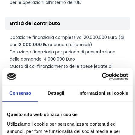
per le operazioni all’interno dell’UE.
Entità del contributo
Dotazione finanziaria complessiva: 20.000.000 Euro (di
cui
12.000.000 Euro
ancora disponibili)
Dotazione finanziaria per periodo di presentazione
delle domande: 4.000.000 Euro
Quota di co-finanziamento delle spese legate al
servizio di pre-diagnosi della PI:
75%
Quota di co-finanziamento delle spese legate alla
domanda di diritti di proprietà intellettuale:
50%
Consenso
Dettagli
Informazioni sui cookie
La sovvenzione assume la forma di un rimborso dei
costi effettivamente sostenuti. Si può presentare
domanda per uno dei due servizi oppure per
Questo sito web utilizza i cookie
entrambi.
Se si richiede un servizio durante un periodo
di presentazione delle domande, si può fare domanda
Utilizziamo i cookie per personalizzare contenuti ed
per l’altro servizio nel corso di un periodo successivo. In
annunci, per fornire funzionalità dei social media e per