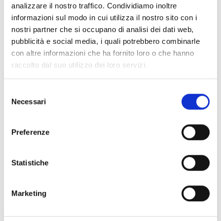
ogni caso i richiedenti possono
richiedere ciascun
analizzare il nostro traffico. Condividiamo inoltre
servizio una volta soltanto e potranno ricevere
informazioni sul modo in cui utilizza il nostro sito con i
complessivamente un rimborso di 1.500 Euro
.
nostri partner che si occupano di analisi dei dati web,
pubblicità e social media, i quali potrebbero combinarle
con altre informazioni che ha fornito loro o che hanno
Link e Documenti
raccolto dal suo utilizzo dei loro servizi.
Pagina web per formulari e documenti
Selezione
Bando
Necessari
del
Modello di decisione di sovvenzione
consenso
Si consiglia di consultare regolarmente il sito web
Preferenze
ufficiale del bando per gli aggiornamenti e le
informazioni addizionali.
Statistiche
Consigli degli esperti
Marketing
Per presentare la domanda di contributo è