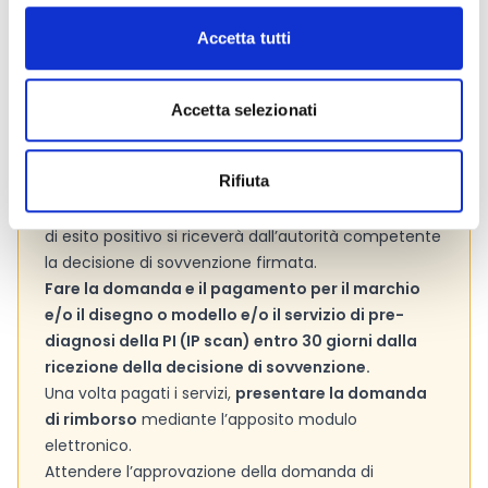
necessario procedere come segue:
Leggere attentamente
l’invito a presentare
Accetta tutti
proposte e il modello della decisione di
sovvenzione
, in particolare le condizioni generali, e
compilare la
checklist
per accertarsi di avere tutti i
Accetta selezionati
requisiti e i dati necessari ad effettuare la domanda
Inviare il modulo di domanda online
con la
Rifiuta
documentazione richiesta e attendere un riscontro
circa l’ammissibilità della propria domanda. In caso
di esito positivo si riceverà dall’autorità competente
la decisione di sovvenzione firmata.
Fare la domanda e il pagamento per il marchio
e/o il disegno o modello e/o il servizio di pre-
diagnosi della PI (IP scan) entro 30 giorni dalla
ricezione della decisione di sovvenzione.
Una volta pagati i servizi,
presentare la domanda
di rimborso
mediante l’apposito modulo
elettronico.
Attendere l’approvazione della domanda di