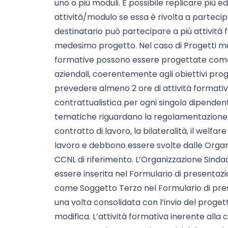
uno o più moduli. È possibile replicare più e
attività/modulo se essa è rivolta a parteci
destinatario può partecipare a più attività 
medesimo progetto. Nel caso di Progetti mult
formative possono essere progettate come at
aziendali, coerentemente agli obiettivi proge
prevedere almeno 2 ore di attività formativ
contrattualistica per ogni singolo dipende
tematiche riguardano la regolamentazione de
contratto di lavoro, la bilateralità, il welfar
lavoro e debbono essere svolte dalle Organizz
CCNL di riferimento. L’Organizzazione Sind
essere inserita nel Formulario di presentazio
come Soggetto Terzo nel Formulario di pres
una volta consolidata con l’invio del proge
modifica. L’attività formativa inerente alla