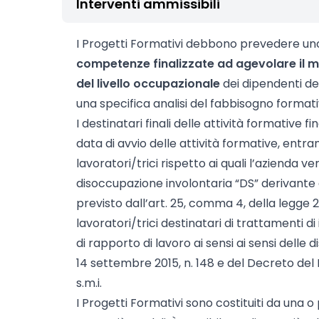
Interventi ammissibili
I Progetti Formativi debbono prevedere un
competenze finalizzate ad agevolare il
del livello occupazionale
dei dipendenti del
una specifica analisi del fabbisogno formati
I destinatari finali delle attività formative
data di avvio delle attività formative, entram
lavoratori/trici rispetto ai quali l’azienda ve
disoccupazione involontaria “DS” derivante
previsto dall’art. 25, comma 4, della legge 
lavoratori/trici destinatari di trattamenti d
di rapporto di lavoro ai sensi ai sensi delle d
14 settembre 2015, n. 148 e del Decreto del M
s.m.i.
I Progetti Formativi sono costituiti da una o 