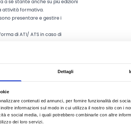
a a sé stante anche su più edizioni
 attività formativa.
sono presentare e gestire i
forma di ATI/ ATS in caso di
Dettagli
renti e Neo Aderenti al Fondo
,
ookie
zione della richiesta di
nalizzare contenuti ed annunci, per fornire funzionalità dei socia
inoltre informazioni sul modo in cui utilizza il nostro sito con i 
tare UNA SOLA domanda di
icità e social media, i quali potrebbero combinarle con altre inform
lizzo dei loro servizi.
Progetto Formativo presentato