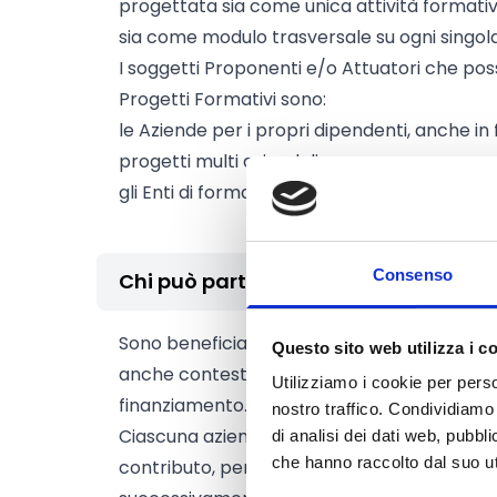
progettata sia come unica attività formativ
sia come modulo trasversale su ogni singola
I soggetti Proponenti e/o Attuatori che pos
Progetti Formativi sono:
le Aziende per i propri dipendenti, anche in 
progetti multi aziendali;
gli Enti di formazione accreditati a FonTer.
Consenso
Chi può partecipare
Sono beneficiarie ammissibili le
imprese Ade
Questo sito web utilizza i c
anche contestualmente alla data di presenta
Utilizziamo i cookie per perso
finanziamento.
nostro traffico. Condividiamo 
Ciascuna azienda beneficiaria può presen
di analisi dei dati web, pubbl
che hanno raccolto dal suo uti
contributo, pena la non ammissibilità del 