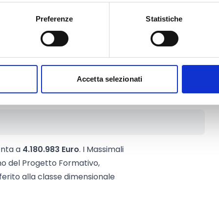
iende beneficiarie, alla data della
Preferenze
Statistiche
 piattaforma, debbono aver
 Integrazione prodromico
iale sottoscritto dalle
resentative facenti capo a Cgil,
Accetta selezionati
onta a
4.180.983 Euro
. I Massimali
mo del Progetto Formativo,
ferito alla classe dimensionale