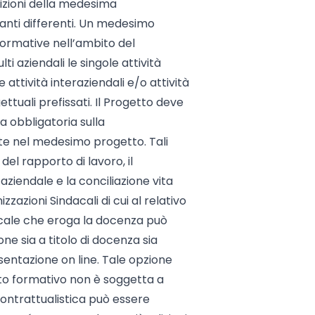
dizioni della medesima
panti differenti. Un medesimo
formative nell’ambito del
i aziendali le singole attività
tività interaziendali e/o attività
ttuali prefissati. Il Progetto deve
a obbligatoria sulla
nte nel medesimo progetto. Tali
l rapporto di lavoro, il
e aziendale e la conciliazione vita
azioni Sindacali di cui al relativo
acale che eroga la docenza può
ne sia a titolo di docenza sia
entazione on line. Tale opzione
tto formativo non è soggetta a
 contrattualistica può essere