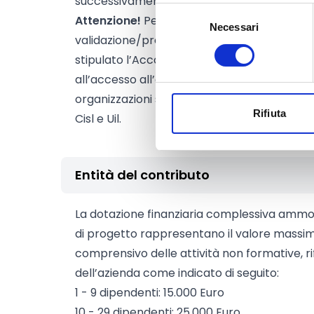
successivamente al primo.
Selezione
Attenzione!
Pena la non ammissibilità, le Az
Necessari
del
validazione/presentazione del progetto in
consenso
stipulato l’Accordo Sindacale per la Cassa
all’accesso all’assegno di integrazione salar
organizzazioni sindacali maggiormente rapp
Rifiuta
Cisl e Uil.
Entità del contributo
La dotazione finanziaria complessiva amm
di progetto rappresentano il valore massi
comprensivo delle attività non formative, ri
dell’azienda come indicato di seguito:
1 - 9 dipendenti: 15.000 Euro
10 - 29 dipendenti: 25.000 Euro