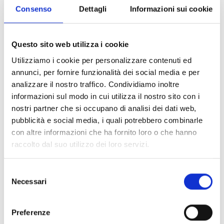
coproduzione con soggetti terzi privati, anche di tipo
Consenso
Dettagli
Informazioni sui cookie
sociale, in uno degli ambiti di policy previsti. La
candidatura deve essere presentata
dall’amministrazione pubblica locale in qualità di
Questo sito web utilizza i cookie
soggetto proponente. Ciascun Comune capoluogo di
Utilizziamo i cookie per personalizzare contenuti ed
provincia o Città Metropolitana può presentare al
annunci, per fornire funzionalità dei social media e per
massimo
due candidature
, fermo restando che non
analizzare il nostro traffico. Condividiamo inoltre
può essere ammessa a finanziamento più di una
informazioni sul modo in cui utilizza il nostro sito con i
candidatura per ciascuno dei due Cluster.
nostri partner che si occupano di analisi dei dati web,
pubblicità e social media, i quali potrebbero combinarle
con altre informazioni che ha fornito loro o che hanno
Entità del contributo
raccolto dal suo utilizzo dei loro servizi.
La dotazione finanziaria complessiva ammonta a
Selezione
10.000.000,00 Euro
. Di questi, 4.800.000,00 Euro sono
Necessari
del
destinati al Cluster 1 e 5.200.000,00 Euro al Cluster 2.
consenso
Per il Cluster 1 è previsto un finanziamento massimo di
400.000,00 Euro per ciascun Comune capoluogo di
Preferenze
provincia o Città Metropolitana ammesso; per il