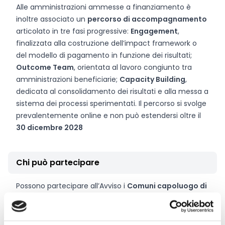
Alle amministrazioni ammesse a finanziamento è
inoltre associato un
percorso di accompagnamento
articolato in tre fasi progressive:
Engagement
,
finalizzata alla costruzione dell’impact framework o
del modello di pagamento in funzione dei risultati;
Outcome Team
, orientata al lavoro congiunto tra
amministrazioni beneficiarie;
Capacity Building
,
dedicata al consolidamento dei risultati e alla messa a
sistema dei processi sperimentati. Il percorso si svolge
prevalentemente online e non può estendersi oltre il
30 dicembre 2028
Chi può partecipare
Possono partecipare all’Avviso i
Comuni capoluogo di
provincia
e le
Città Metropolitane
che, alla data di
presentazione della candidatura, abbiano avviato o
programmato di avviare almeno una relazione di