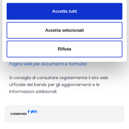
Link e Documenti
Accetta tutti
Solo per abbonati
Clicca qui
per vedere i piani di
abbonamento [ihc-hide-content
ihc_mb_type="show" ihc_mb_who="2,3"
Accetta selezionati
ihc_mb_template="-1" ]
Gazzetta S 166-377790 del
30.08.2018
Rifiuta
Specifiche
Pagina web per documenti e formulari
Si consiglia di consultare regolarmente il sito web
ufficiale del bando per gli aggiornamenti e le
informazioni addizionali.
CONDIVIDI