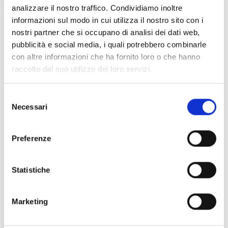
accesso alle procedure di appalto dell'UE degli
analizzare il nostro traffico. Condividiamo inoltre
operatori economici stabiliti in paesi terzi si
informazioni sul modo in cui utilizza il nostro sito con i
applicheranno ai candidati o agli offerenti del Regno
nostri partner che si occupano di analisi dei dati web,
Unito in funzione dell'esito dei negoziati. Nel caso in cui
pubblicità e social media, i quali potrebbero combinarle
tale accesso non sia fornito dalle disposizioni
con altre informazioni che ha fornito loro o che hanno
giuridiche in vigore, i candidati o gli offerenti dal Regno
raccolto dal suo utilizzo dei loro servizi.
Unito potrebbero essere respinti dalla procedura di
appalto.
Selezione
Necessari
del
consenso
Entità del contributo
Preferenze
Solo per abbonati
Clicca qui
per vedere i piani di
abbonamento [ihc-hide-content
Statistiche
ihc_mb_type="show" ihc_mb_who="2,3"
ihc_mb_template="-1" ]Valore, IVA esclusa: 1 500 000
EUR
Marketing