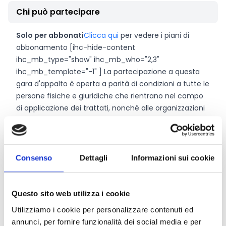
Chi può partecipare
Solo per abbonati
Clicca qui
per vedere i piani di
abbonamento [ihc-hide-content
ihc_mb_type="show" ihc_mb_who="2,3"
ihc_mb_template="-1" ] La partecipazione a questa
gara d'appalto è aperta a parità di condizioni a tutte le
persone fisiche e giuridiche che rientrano nel campo
di applicazione dei trattati, nonché alle organizzazioni
internazionali.
E' aperta anche a tutte le persone fisiche e giuridiche
stabilite in un paese terzo che ha un accordo speciale
Consenso
Dettagli
Informazioni sui cookie
con l'Unione nel settore degli appalti pubblici alle
condizioni previste da tale accordo.
Questo sito web utilizza i cookie
Per i candidati o gli offerenti britannici: si noti che,
Utilizziamo i cookie per personalizzare contenuti ed
dopo il ritiro del Regno Unito dall'UE, le regole di
annunci, per fornire funzionalità dei social media e per