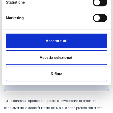
cristina.modolo@regione.fvg.it
Statistiche
Roberta Paoletti
0403774622
Marketing
roberta.paoletti@regione.fvg.it
PEC
:
territorio@certregione.fvg.it
Accetta tutti
CONDIVIDI
Accetta selezionati
Conosci Obiettivo Europa?
Rifiuta
Prova gratis
Tutti i contenuti riportati su questo sito web sono di proprietà
esclusiva della società TradeLab S.p.A. e sono protetti dal diritto