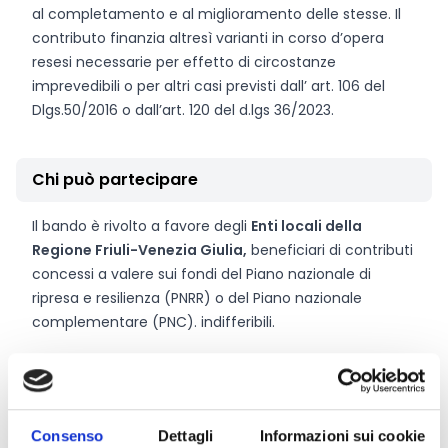
al completamento e al miglioramento delle stesse. Il
contributo finanzia altresì varianti in corso d’opera
resesi necessarie per effetto di circostanze
imprevedibili o per altri casi previsti dall’ art. 106 del
Dlgs.50/2016 o dall’art. 120 del d.lgs 36/2023.
Chi può partecipare
Il bando è rivolto a favore degli
Enti locali della
Regione Friuli-Venezia Giulia,
beneficiari di contributi
concessi a valere sui fondi del Piano nazionale di
ripresa e resilienza (PNRR) o del Piano nazionale
complementare (PNC). indifferibili.
Link e Documenti
Consenso
Dettagli
Informazioni sui cookie
Pagina web per formulari e documenti