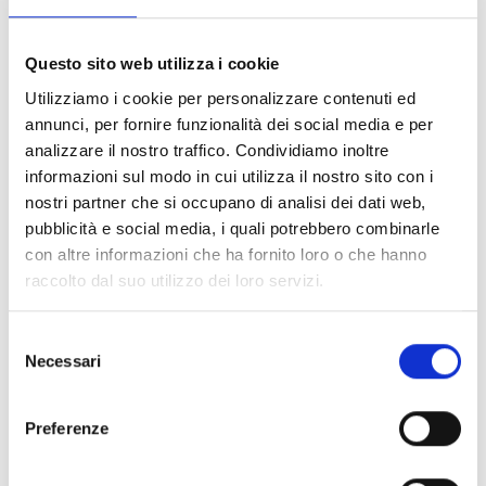
Bando
Si consiglia di consultare regolarmente il sito web
Questo sito web utilizza i cookie
ufficiale del bando per gli aggiornamenti e le
informazioni addizionali.
Utilizziamo i cookie per personalizzare contenuti ed
annunci, per fornire funzionalità dei social media e per
analizzare il nostro traffico. Condividiamo inoltre
informazioni sul modo in cui utilizza il nostro sito con i
Consigli degli esperti
nostri partner che si occupano di analisi dei dati web,
pubblicità e social media, i quali potrebbero combinarle
Le domande saranno finanziate secondo
con altre informazioni che ha fornito loro o che hanno
procedimento a sportello
. L’erogazione
raccolto dal suo utilizzo dei loro servizi.
dell’incentivo con modalità “a sportello” tiene conto
dell’ordine cronologico di arrivo delle domande e
l’erogazione dell’incentivo avverrà fino ad
Selezione
Necessari
esaurimento delle risorse comunque disponibili.
del
Hai bisogno di ulteriori informazioni?
Contatta i
consenso
seguenti recapiti:
Preferenze
Cristina Modolo
0432555284