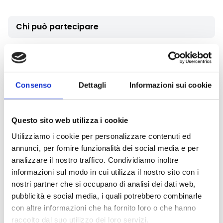
Chi può partecipare
Possono candidare progettualità le
scuole
del sistema
scolastico regionale come definito dall’articolo 4 della
legge regionale 13/2018, in rete. Le reti di scuole sono
istituite ai sensi dell’articolo 1, comma 70, della legge
Consenso
Dettagli
Informazioni sui cookie
107/2015, oppure ai sensi dell’articolo 7 del decreto del
Presidente della Repubblica 275/1999, e devono essere
Questo sito web utilizza i cookie
composte da almeno sei istituzioni scolastiche,
appartenenti a diversi gradi scolastici o a diversi cicli di
Utilizziamo i cookie per personalizzare contenuti ed
istruzione.
annunci, per fornire funzionalità dei social media e per
analizzare il nostro traffico. Condividiamo inoltre
informazioni sul modo in cui utilizza il nostro sito con i
Entità del contributo
nostri partner che si occupano di analisi dei dati web,
pubblicità e social media, i quali potrebbero combinarle
La dotazione finanziaria complessiva ammonta a
con altre informazioni che ha fornito loro o che hanno
80.000 Euro
, ripartita tra le due annualità.
raccolto dal suo utilizzo dei loro servizi.