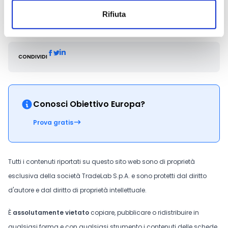
tatiana.piccinin@regione.fvg.it
.
Rifiuta
CONDIVIDI
Conosci Obiettivo Europa?
Prova gratis
Tutti i contenuti riportati su questo sito web sono di proprietà
esclusiva della società TradeLab S.p.A. e sono protetti dal diritto
d'autore e dal diritto di proprietà intellettuale.
È
assolutamente vietato
copiare, pubblicare o ridistribuire in
qualsiasi forma e con qualsiasi strumento i contenuti delle schede