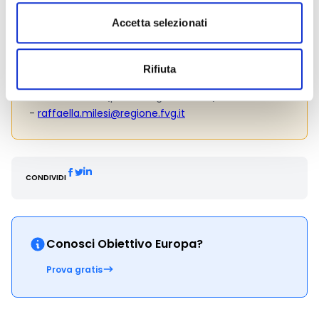
franca.delgiudice@regione.fvg.it
Accetta selezionati
Lorenzo Foladore: 0481 386358 -
lorenzo.foladore@regione.fvg.it
Tiziana Nicola: 0432 555065 -
Rifiuta
tiziana.nicola@regione.fvg.it
Raffaella Milesi (pos.ne organizzativa): 0432 555095
-
raffaella.milesi@regione.fvg.it
CONDIVIDI
Conosci Obiettivo Europa?
Prova gratis