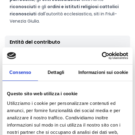
riconosciuti
e gli
ordini e istituti religiosi cattolici
riconosciuti
dall'autorità ecclesiastica, siti in Friuli-
Venezia Giulia.
Entità del contributo
Il contributo è riconoscibile nella misura del
100%
dell’importo richiesto con riferimento alla spesa
ammissibile, nel limite massimo di
300.000 Euro
per
Consenso
Dettagli
Informazioni sui cookie
ciascuna domanda.
Questo sito web utilizza i cookie
Link e Documenti
Utilizziamo i cookie per personalizzare contenuti ed
annunci, per fornire funzionalità dei social media e per
Pagina web per formulari e documenti
analizzare il nostro traffico. Condividiamo inoltre
Bando
informazioni sul modo in cui utilizza il nostro sito con i
Si consiglia di consultare regolarmente il sito web
nostri partner che si occupano di analisi dei dati web,
ufficiale del bando per gli aggiornamenti e le