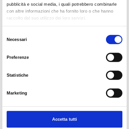
pubblicità e social media, i quali potrebbero combinarle
informazioni addizionali.
con altre informazioni che ha fornito loro o che hanno
raccolto dal suo utilizzo dei loro servizi.
Consigli degli esperti
Selezione
Necessari
del
È molto importante leggere attentamente i
criteri
consenso
di valutazione
adottati dall’Ente per valutare le
proposte progettuali. La lettura preliminare dei
Preferenze
criteri, infatti, ti consentirà di comprendere se il tuo
progetto possiede le caratteristiche per
Statistiche
aggiudicarsi il contributo. Si consiglia di prestare
molta attenzione ai paragrafi che si riferiscono ai
criteri di valutazione che hanno maggior punteggio,
Marketing
perché sono quelli su cui si baserà la valutazione del
progetto (Cfr. art. 7, pagg. 3-4 del bando).
Hai bisogno di maggiori informazioni?
Contatta i
seguenti recapiti:
Accetta tutti
Franca Del Giudice: 0432 555915 -