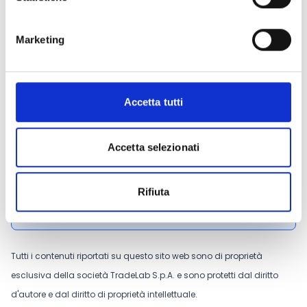
Daniele Martina:
0432555926 -
daniele.martina@regione.fvg.it
Cristina Modolo:
0432555284 -
Marketing
cristina.modolo@regione.fvg.it
Accetta tutti
CONDIVIDI
Accetta selezionati
Conosci Obiettivo Europa?
Rifiuta
Prova gratis
Tutti i contenuti riportati su questo sito web sono di proprietà
esclusiva della società TradeLab S.p.A. e sono protetti dal diritto
d'autore e dal diritto di proprietà intellettuale.