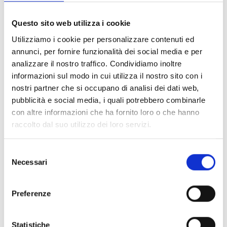
Link e Documenti
Questo sito web utilizza i cookie
Utilizziamo i cookie per personalizzare contenuti ed
Pagina web per formulari e documenti
annunci, per fornire funzionalità dei social media e per
Bando
analizzare il nostro traffico. Condividiamo inoltre
Si consiglia di consultare regolarmente il sito web
informazioni sul modo in cui utilizza il nostro sito con i
ufficiale del bando per gli aggiornamenti e le
nostri partner che si occupano di analisi dei dati web,
informazioni addizionali.
pubblicità e social media, i quali potrebbero combinarle
con altre informazioni che ha fornito loro o che hanno
raccolto dal suo utilizzo dei loro servizi.
Consigli degli esperti
Selezione
Hai bisogno di maggiori informazioni?
Contatta il
Necessari
del
Servizio edilizia tecnica ai seguenti recapiti:
consenso
Elena De Nigris:
0432555712 -
elena.denigris@regione.fvg.it
Preferenze
Stefania Furlan:
0432555438 -
stefania.furlan@regione.fvg.it
Statistiche