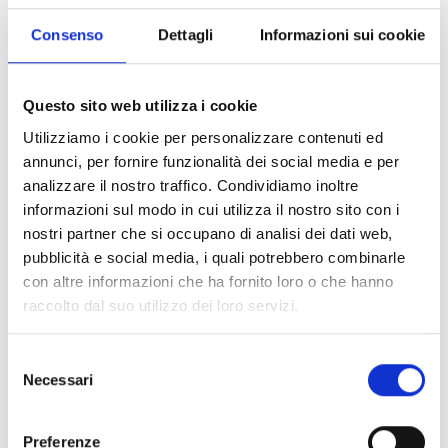
Per la realizzazione delle attività riferibili agli ambiti
tematici specifici di cui all’articolo 5, comma 2, le
Consenso
Dettagli
Informazioni sui cookie
risorse ammontano complessivamente a
110.000
Euro
.
Per la realizzazione delle attività riferibili agli ambiti
Questo sito web utilizza i cookie
tematici specifici di cui all’articolo 5, comma 3,
Utilizziamo i cookie per personalizzare contenuti ed
nonché per quelle di cui agli articoli da 7 a 10 le risorse
annunci, per fornire funzionalità dei social media e per
ammontano complessivamente a
630.433 Euro
.
analizzare il nostro traffico. Condividiamo inoltre
Per la realizzazione delle attività riferibili agli ambiti
informazioni sul modo in cui utilizza il nostro sito con i
tematici specifici di cui all’articolo 6 le risorse
nostri partner che si occupano di analisi dei dati web,
ammontano complessivamente a
80.000 Euro
pubblicità e social media, i quali potrebbero combinarle
provenienti dal Fondo nazionale politiche giovanili,
con altre informazioni che ha fornito loro o che hanno
nell’ambito dell’Intesa 12/CU. 5.
raccolto dal suo utilizzo dei loro servizi.
Per la realizzazione delle attività riferibili agli ambiti
tematici specifici di cui all’articolo 11 le risorse
ammontano complessivamente a
343.418 Euro
.
Selezione
Necessari
Il contributo è concesso
nell’importo minimo
di
del
5.000 Euro
e
massimo
di
10.000 Euro
per ogni ambito
consenso
specifico di intervento.
Preferenze