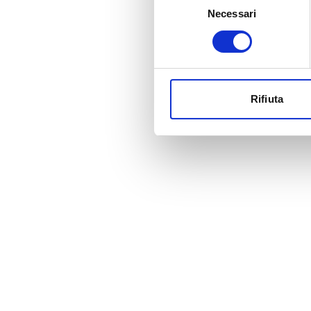
Necessari
del
consenso
Rifiuta