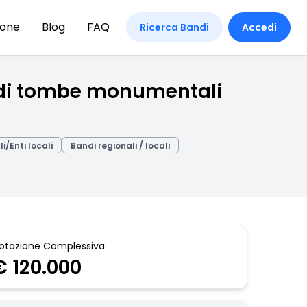
ione
Blog
FAQ
Ricerca Bandi
Accedi
ne di tombe monumentali
li/Enti locali
Bandi regionali / locali
otazione Complessiva
€ 120.000