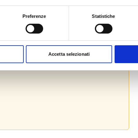
Preferenze
Statistiche
 legale rappresentante dell’impresa,
io 2026.
ntatta il
Servizio caccia e risorse
Accetta selezionati