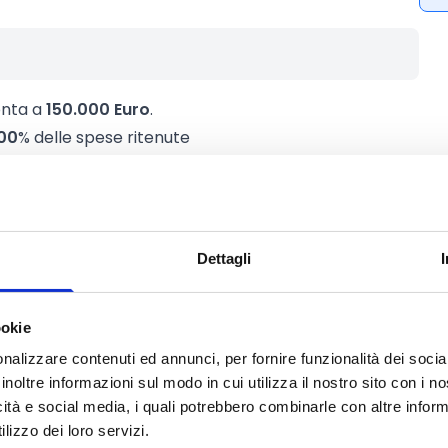
onta a
150.000 Euro
.
00
% delle spese ritenute
o pari a
5.000 Euro
per impresa.
Dettagli
ookie
44 a 49
nalizzare contenuti ed annunci, per fornire funzionalità dei socia
to web ufficiale del bando per gli
inoltre informazioni sul modo in cui utilizza il nostro sito con i 
icità e social media, i quali potrebbero combinarle con altre inform
lizzo dei loro servizi.