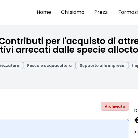
Home
Chi siamo
Prezzi
Formaz
 Contributi per l'acquisto di att
tivi arrecati dalle specie alloct
trezzature
Pesca e acquacoltura
Supporto alle imprese
Im
Archiviato
D
F