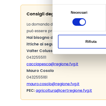
Selezione
Necessari
del
Consigli degli esperti
consenso
La domanda di contributo, sottoscritta dal
può essere presentata
dall'1 al 28 febbra
Hai bisogno di maggiori informazioni?
Co
Rifiuta
ittiche ai seguenti recapiti:
Valter Colussa
0432555111
cacciapesca@regione.fvg.it
Mauro Cosolo
0432555181
mauro.cosolo@regione.fvg.it
PEC:
agricoltura@certregione.fvg.it