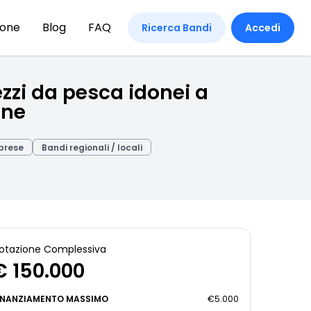
ione
Blog
FAQ
Ricerca Bandi
Accedi
rezzi da pesca idonei a
one
prese
Bandi regionali / locali
otazione Complessiva
€ 150.000
INANZIAMENTO MASSIMO
€5.000