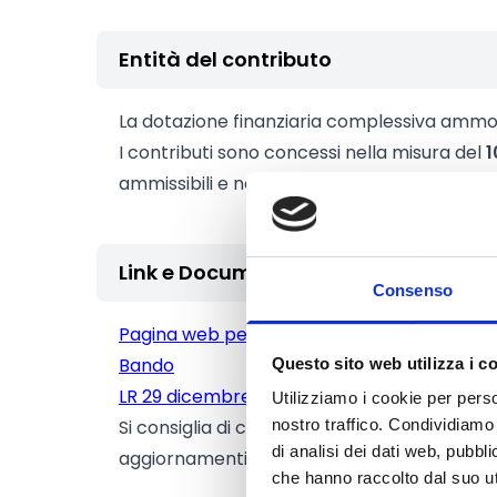
Entità del contributo
La dotazione finanziaria complessiva amm
I contributi sono concessi nella misura del
1
ammissibili e nel limite dell'importo massim
Link e Documenti
Consenso
Pagina web per formulari e documenti
Bando
Questo sito web utilizza i c
LR 29 dicembre 2025, n 19, art. 3 commi da 
Utilizziamo i cookie per perso
Si consiglia di consultare regolarmente il si
nostro traffico. Condividiamo 
di analisi dei dati web, pubbl
aggiornamenti e le informazioni addizionali.
che hanno raccolto dal suo uti